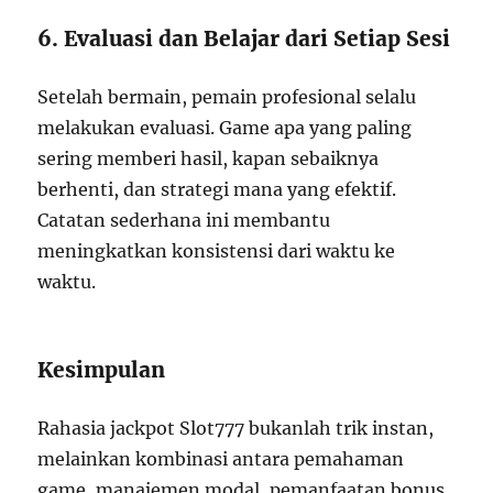
6. Evaluasi dan Belajar dari Setiap Sesi
Setelah bermain, pemain profesional selalu
melakukan evaluasi. Game apa yang paling
sering memberi hasil, kapan sebaiknya
berhenti, dan strategi mana yang efektif.
Catatan sederhana ini membantu
meningkatkan konsistensi dari waktu ke
waktu.
Kesimpulan
Rahasia jackpot Slot777 bukanlah trik instan,
melainkan kombinasi antara pemahaman
game, manajemen modal, pemanfaatan bonus,