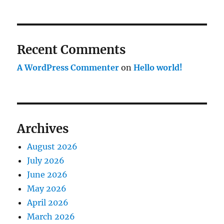
Recent Comments
A WordPress Commenter
on
Hello world!
Archives
August 2026
July 2026
June 2026
May 2026
April 2026
March 2026