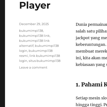
Player
Posted
December 29, 2025
Dunia permainan
on
Tags
bukumimpi138
,
salah satu pilih
bukumimpi138 link
,
jackpot yang me
bukumimpi138 link
keberuntungan. 
alternatif
,
bukumimpi138
login
,
bukumimpi138
membuat mereka 
resmi
,
link bukumimpi138
ini, kita akan m
login
,
situs bukumimpi138
kebiasaan yang 
on
Leave a comment
Rahasia
Jackpot
Slot777:
1. Pahami 
Tips
dari
Pro
Setiap mesin slo
Player
hingga tinggi. P