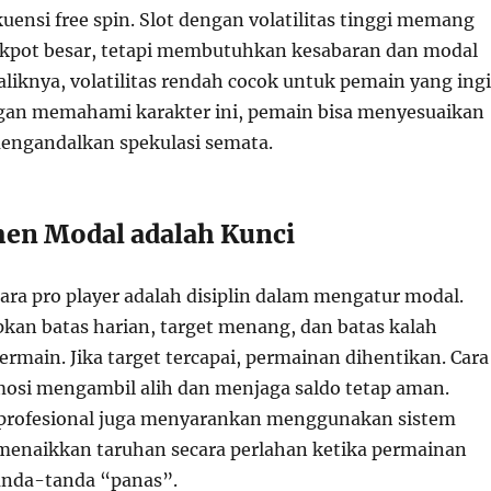
kuensi free spin. Slot dengan volatilitas tinggi memang
kpot besar, tetapi membutuhkan kesabaran dan modal
aliknya, volatilitas rendah cocok untuk pemain yang ing
engan memahami karakter ini, pemain bisa menyesuaikan
mengandalkan spekulasi semata.
en Modal adalah Kunci
ara pro player adalah disiplin dalam mengatur modal.
an batas harian, target menang, dan batas kalah
rmain. Jika target tercapai, permainan dihentikan. Cara
osi mengambil alih dan menjaga saldo tetap aman.
profesional juga menyarankan menggunakan sistem
 menaikkan taruhan secara perlahan ketika permainan
nda-tanda “panas”.