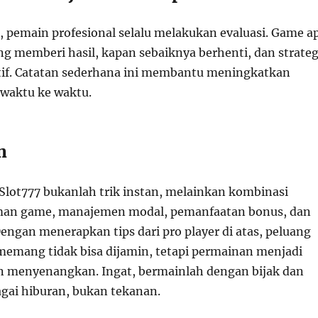
, pemain profesional selalu melakukan evaluasi. Game a
ng memberi hasil, kapan sebaiknya berhenti, dan strateg
if. Catatan sederhana ini membantu meningkatkan
 waktu ke waktu.
n
 Slot777 bukanlah trik instan, melainkan kombinasi
an game, manajemen modal, pemanfaatan bonus, dan
engan menerapkan tips dari pro player di atas, peluang
memang tidak bisa dijamin, tetapi permainan menjadi
an menyenangkan. Ingat, bermainlah dengan bijak dan
agai hiburan, bukan tekanan.