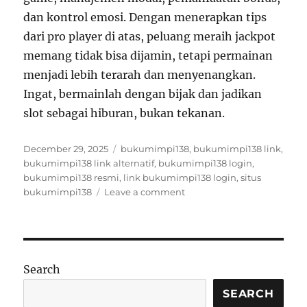
dan kontrol emosi. Dengan menerapkan tips
dari pro player di atas, peluang meraih jackpot
memang tidak bisa dijamin, tetapi permainan
menjadi lebih terarah dan menyenangkan.
Ingat, bermainlah dengan bijak dan jadikan
slot sebagai hiburan, bukan tekanan.
Posted
Tags
December 29, 2025
bukumimpi138
,
bukumimpi138 link
,
on
bukumimpi138 link alternatif
,
bukumimpi138 login
,
bukumimpi138 resmi
,
link bukumimpi138 login
,
situs
on
bukumimpi138
Leave a comment
Rahasia
Jackpot
Slot777:
Tips
dari
Search
Pro
Player
SEARCH