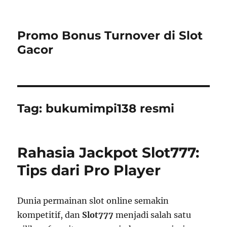
Promo Bonus Turnover di Slot
Gacor
Tag:
bukumimpi138 resmi
Rahasia Jackpot Slot777:
Tips dari Pro Player
Dunia permainan slot online semakin
kompetitif, dan
Slot777
menjadi salah satu