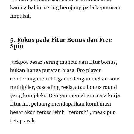
karena hal ini sering berujung pada keputusan
impulsif.
5. Fokus pada Fitur Bonus dan Free
Spin
Jackpot besar sering muncul dari fitur bonus,
bukan hanya putaran biasa. Pro player
cenderung memilih game dengan mekanisme
multiplier, cascading reels, atau bonus round
yang kompleks. Dengan memahami cara kerja
fitur ini, peluang mendapatkan kombinasi
besar akan terasa lebih “terarah”, meskipun
tetap acak.