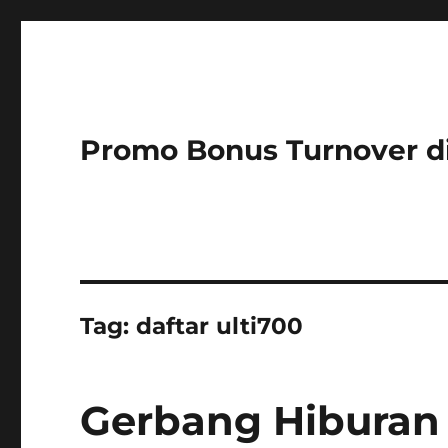
Promo Bonus Turnover di
Tag:
daftar ulti700
Gerbang Hiburan