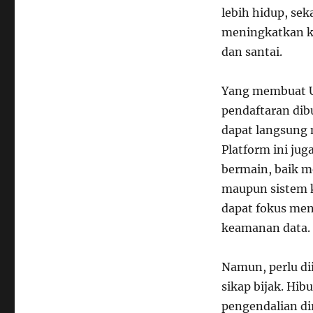
lebih hidup, se
meningkatkan k
dan santai.
Yang membuat U
pendaftaran dib
dapat langsung 
Platform ini j
bermain, baik m
maupun sistem 
dapat fokus men
keamanan data.
Namun, perlu d
sikap bijak. Hibu
pengendalian di