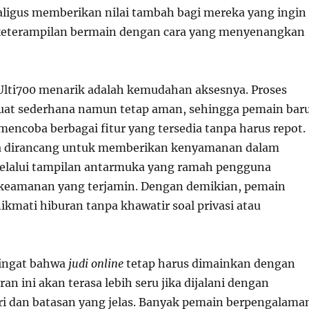
kaligus memberikan nilai tambah bagi mereka yang ingin
eterampilan bermain dengan cara yang menyenangkan
lti700 menarik adalah kemudahan aksesnya. Proses
uat sederhana namun tetap aman, sehingga pemain bar
mencoba berbagai fitur yang tersedia tanpa harus repot.
uga dirancang untuk memberikan kenyamanan dalam
elalui tampilan antarmuka yang ramah pengguna
keamanan yang terjamin. Dengan demikian, pemain
ikmati hiburan tanpa khawatir soal privasi atau
iingat bahwa
judi online
tetap harus dimainkan dengan
ran ini akan terasa lebih seru jika dijalani dengan
ri dan batasan yang jelas. Banyak pemain berpengalama