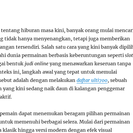
a tentang hiburan masa kini, banyak orang mulai mencar
g tidak hanya menyenangkan, tetapi juga memberikan
angan tersendiri. Salah satu cara yang kini banyak dipili
ahi dunia permainan berbasis keberuntungan seperti
slot
gai bentuk
judi online
yang menawarkan keseruan tanpa
nteks ini, langkah awal yang tepat untuk memulai
rsebut adalah dengan melakukan
daftar ulti700
, sebuah
n yang kini sedang naik daun di kalangan penggemar
ktif.
0, pemain dapat menemukan beragam pilihan permainan
untuk memenuhi berbagai selera. Mulai dari permainan
klasik hingga versi modern dengan efek visual