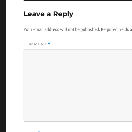
Leave a Reply
Your email address will not be published.
Required fields
COMMENT
*