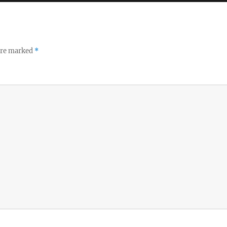
 are marked
*