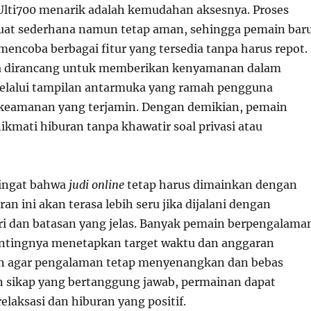
lti700 menarik adalah kemudahan aksesnya. Proses
uat sederhana namun tetap aman, sehingga pemain bar
mencoba berbagai fitur yang tersedia tanpa harus repot.
uga dirancang untuk memberikan kenyamanan dalam
elalui tampilan antarmuka yang ramah pengguna
keamanan yang terjamin. Dengan demikian, pemain
ikmati hiburan tanpa khawatir soal privasi atau
iingat bahwa
judi online
tetap harus dimainkan dengan
ran ini akan terasa lebih seru jika dijalani dengan
ri dan batasan yang jelas. Banyak pemain berpengalama
tingnya menetapkan target waktu dan anggaran
n agar pengalaman tetap menyenangkan dan bebas
 sikap yang bertanggung jawab, permainan dapat
elaksasi dan hiburan yang positif.