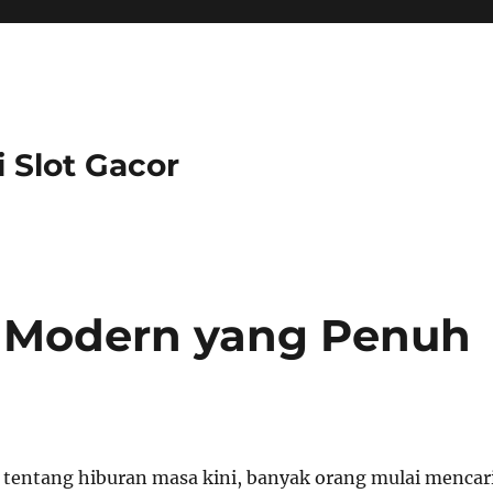
 Slot Gacor
 Modern yang Penuh
a tentang hiburan masa kini, banyak orang mulai mencar