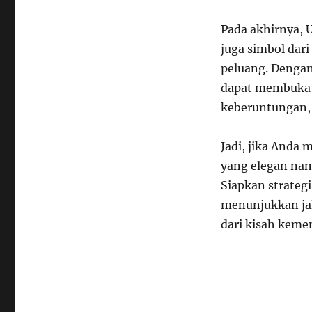
Pada akhirnya, 
juga simbol dar
peluang. Dengan
dapat membuka
keberuntungan, 
Jadi, jika Anda
yang elegan namu
Siapkan strateg
menunjukkan jal
dari kisah keme