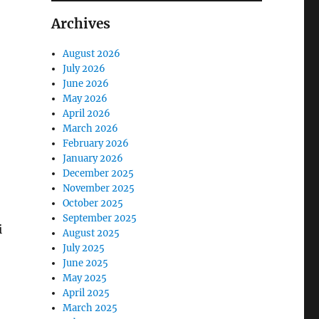
Archives
August 2026
July 2026
June 2026
May 2026
April 2026
March 2026
February 2026
January 2026
December 2025
November 2025
October 2025
September 2025
i
August 2025
July 2025
June 2025
May 2025
April 2025
March 2025