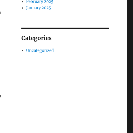
February 2025
January 2025
u
Categories
Uncategorized
n