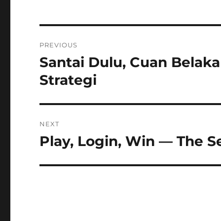
Post
PREVIOUS
navigation
Santai Dulu, Cuan Belak
Previous
post:
Strategi
NEXT
Play, Login, Win — The S
Next
post: