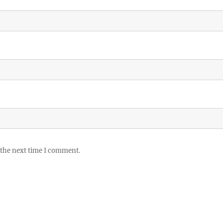
 the next time I comment.