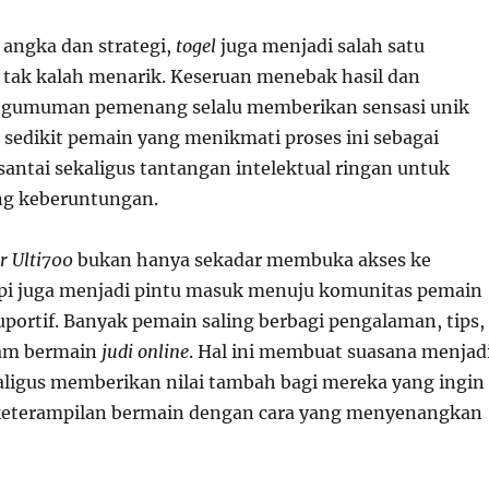
angka dan strategi,
togel
juga menjadi salah satu
tak kalah menarik. Keseruan menebak hasil dan
gumuman pemenang selalu memberikan sensasi unik
k sedikit pemain yang menikmati proses ini sebagai
santai sekaligus tantangan intelektual ringan untuk
ng keberuntungan.
r Ulti700
bukan hanya sekadar membuka akses ke
pi juga menjadi pintu masuk menuju komunitas pemain
uportif. Banyak pemain saling berbagi pengalaman, tips,
lam bermain
judi online
. Hal ini membuat suasana menjad
kaligus memberikan nilai tambah bagi mereka yang ingin
eterampilan bermain dengan cara yang menyenangkan