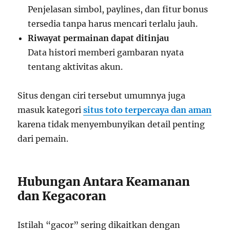
Penjelasan simbol, paylines, dan fitur bonus
tersedia tanpa harus mencari terlalu jauh.
Riwayat permainan dapat ditinjau
Data histori memberi gambaran nyata
tentang aktivitas akun.
Situs dengan ciri tersebut umumnya juga
masuk kategori
situs toto terpercaya dan aman
karena tidak menyembunyikan detail penting
dari pemain.
Hubungan Antara Keamanan
dan Kegacoran
Istilah “gacor” sering dikaitkan dengan