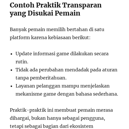
Contoh Praktik Transparan
yang Disukai Pemain
Banyak pemain memilih bertahan di satu
platform karena kebiasaan berikut:
Update informasi game dilakukan secara
rutin.
Tidak ada perubahan mendadak pada aturan
tanpa pemberitahuan.
Layanan pelanggan mampu menjelaskan
mekanisme game dengan bahasa sederhana.
Praktik-praktik ini membuat pemain merasa
dihargai, bukan hanya sebagai pengguna,
tetapi sebagai bagian dari ekosistem