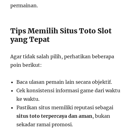
permainan.
Tips Memilih Situs Toto Slot
yang Tepat
Agar tidak salah pilih, perhatikan beberapa
poin berikut:
Baca ulasan pemain lain secara objektif.
Cek konsistensi informasi game dari waktu
ke waktu.
Pastikan situs memiliki reputasi sebagai
situs toto terpercaya dan aman
, bukan
sekadar ramai promosi.