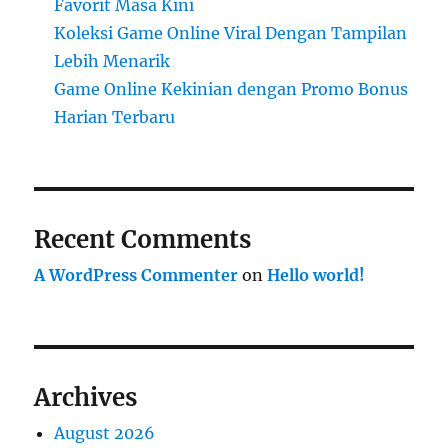
Favorit Masa Kini
Koleksi Game Online Viral Dengan Tampilan
Lebih Menarik
Game Online Kekinian dengan Promo Bonus
Harian Terbaru
Recent Comments
A WordPress Commenter
on
Hello world!
Archives
August 2026