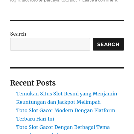
login
,
slot toto terpercaya
,
toto slot
Leave a comment
Situs
Toto
Slot
Gacor
dengan
Search
Mekani
Game
SEARCH
yang
Lebih
Transpa
Recent Posts
Temukan Situs Slot Resmi yang Menjamin
Keuntungan dan Jackpot Melimpah
Toto Slot Gacor Modern Dengan Platform
Terbaru Hari Ini
Toto Slot Gacor Dengan Berbagai Tema