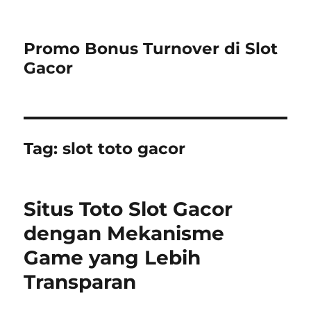
Promo Bonus Turnover di Slot
Gacor
Tag:
slot toto gacor
Situs Toto Slot Gacor
dengan Mekanisme
Game yang Lebih
Transparan