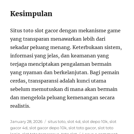
Kesimpulan
Situs toto slot gacor dengan mekanisme game
yang transparan menawarkan lebih dari
sekadar peluang menang. Keterbukaan sistem,
informasi yang jelas, dan keamanan yang
terjaga menciptakan pengalaman bermain
yang nyaman dan berkelanjutan. Bagi pemain
cerdas, transparansi adalah kunci utama
sebelum memutuskan di mana akan bermain
dan mengelola peluang kemenangan secara
realistis.
Posted
Tags
January 28, 2026
situs toto
,
slot 4d
,
slot depo 10k
,
slot
on
gacor 4d
,
slot gacor depo 10k
,
slot toto gacor
,
slot toto
on