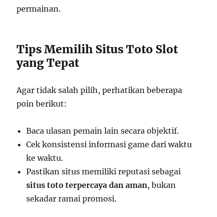
permainan.
Tips Memilih Situs Toto Slot
yang Tepat
Agar tidak salah pilih, perhatikan beberapa
poin berikut:
Baca ulasan pemain lain secara objektif.
Cek konsistensi informasi game dari waktu
ke waktu.
Pastikan situs memiliki reputasi sebagai
situs toto terpercaya dan aman
, bukan
sekadar ramai promosi.