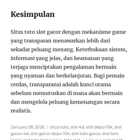
Kesimpulan
Situs toto slot gacor dengan mekanisme game
yang transparan menawarkan lebih dari
sekadar peluang menang. Keterbukaan sistem,
informasi yang jelas, dan keamanan yang
terjaga menciptakan pengalaman bermain
yang nyaman dan berkelanjutan. Bagi pemain
cerdas, transparansi adalah kunci utama
sebelum memutuskan di mana akan bermain
dan mengelola peluang kemenangan secara
realistis.
Posted
Tags
January 28, 2026
situs toto
,
slot 4d
,
slot depo 10k
,
slot
on
gacor 4d
,
slot gacor depo 10k
,
slot toto gacor
,
slot toto
on