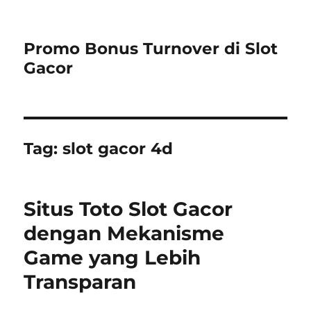
Promo Bonus Turnover di Slot
Gacor
Tag:
slot gacor 4d
Situs Toto Slot Gacor
dengan Mekanisme
Game yang Lebih
Transparan