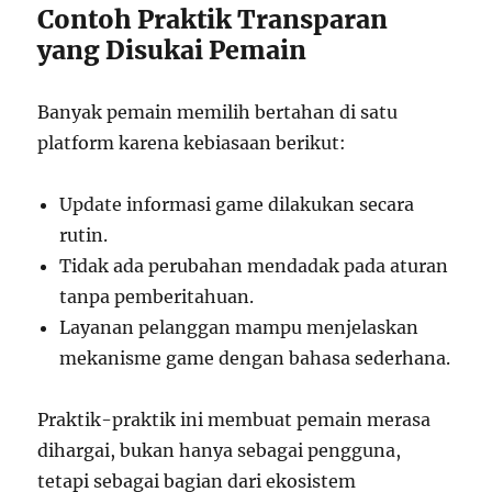
Contoh Praktik Transparan
yang Disukai Pemain
Banyak pemain memilih bertahan di satu
platform karena kebiasaan berikut:
Update informasi game dilakukan secara
rutin.
Tidak ada perubahan mendadak pada aturan
tanpa pemberitahuan.
Layanan pelanggan mampu menjelaskan
mekanisme game dengan bahasa sederhana.
Praktik-praktik ini membuat pemain merasa
dihargai, bukan hanya sebagai pengguna,
tetapi sebagai bagian dari ekosistem