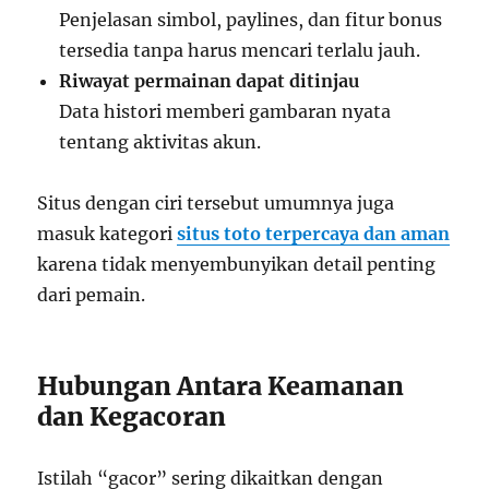
Penjelasan simbol, paylines, dan fitur bonus
tersedia tanpa harus mencari terlalu jauh.
Riwayat permainan dapat ditinjau
Data histori memberi gambaran nyata
tentang aktivitas akun.
Situs dengan ciri tersebut umumnya juga
masuk kategori
situs toto terpercaya dan aman
karena tidak menyembunyikan detail penting
dari pemain.
Hubungan Antara Keamanan
dan Kegacoran
Istilah “gacor” sering dikaitkan dengan