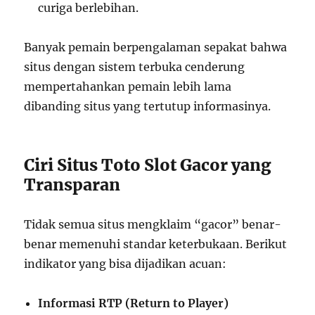
curiga berlebihan.
Banyak pemain berpengalaman sepakat bahwa
situs dengan sistem terbuka cenderung
mempertahankan pemain lebih lama
dibanding situs yang tertutup informasinya.
Ciri Situs Toto Slot Gacor yang
Transparan
Tidak semua situs mengklaim “gacor” benar-
benar memenuhi standar keterbukaan. Berikut
indikator yang bisa dijadikan acuan:
Informasi RTP (Return to Player)