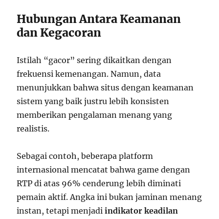
Hubungan Antara Keamanan
dan Kegacoran
Istilah “gacor” sering dikaitkan dengan
frekuensi kemenangan. Namun, data
menunjukkan bahwa situs dengan keamanan
sistem yang baik justru lebih konsisten
memberikan pengalaman menang yang
realistis.
Sebagai contoh, beberapa platform
internasional mencatat bahwa game dengan
RTP di atas 96% cenderung lebih diminati
pemain aktif. Angka ini bukan jaminan menang
instan, tetapi menjadi
indikator keadilan