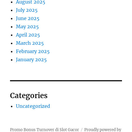
August 2025
July 2025
June 2025
May 2025
April 2025
March 2025
February 2025
January 2025
Categories
Uncategorized
Promo Bonus Turnover di Slot Gacor
Proudly powered by