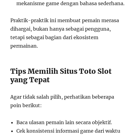
mekanisme game dengan bahasa sederhana.
Praktik-praktik ini membuat pemain merasa
dihargai, bukan hanya sebagai pengguna,
tetapi sebagai bagian dari ekosistem
permainan.
Tips Memilih Situs Toto Slot
yang Tepat
Agar tidak salah pilih, perhatikan beberapa
poin berikut:
Baca ulasan pemain lain secara objektif.
Cek konsistensi informasi game dari waktu