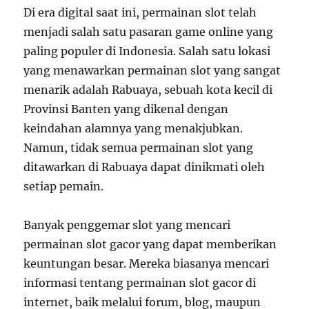
Di era digital saat ini, permainan slot telah
menjadi salah satu pasaran game online yang
paling populer di Indonesia. Salah satu lokasi
yang menawarkan permainan slot yang sangat
menarik adalah Rabuaya, sebuah kota kecil di
Provinsi Banten yang dikenal dengan
keindahan alamnya yang menakjubkan.
Namun, tidak semua permainan slot yang
ditawarkan di Rabuaya dapat dinikmati oleh
setiap pemain.
Banyak penggemar slot yang mencari
permainan slot gacor yang dapat memberikan
keuntungan besar. Mereka biasanya mencari
informasi tentang permainan slot gacor di
internet, baik melalui forum, blog, maupun