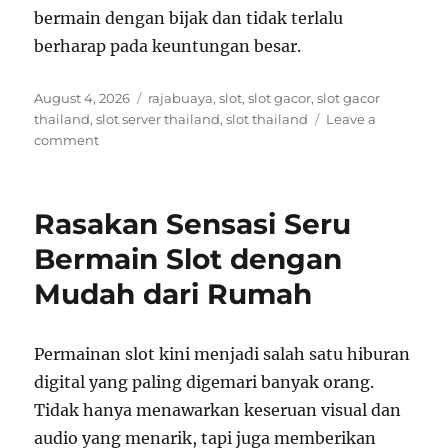
bermain dengan bijak dan tidak terlalu
berharap pada keuntungan besar.
Posted
Tags
August 4, 2026
rajabuaya
,
slot
,
slot gacor
,
slot gacor
on
thailand
,
slot server thailand
,
slot thailand
Leave a
on
comment
Bongkar
Strategi
Terbaik
Rasakan Sensasi Seru
Mendapatkan
Jackpot
Bermain Slot dengan
di
Mudah dari Rumah
Slot
Thailand
yang
Sedang
Permainan slot kini menjadi salah satu hiburan
Gacor
digital yang paling digemari banyak orang.
Saat
Tidak hanya menawarkan keseruan visual dan
Ini
audio yang menarik, tapi juga memberikan