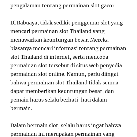
pengalaman tentang permainan slot gacor.
Di Rabuaya, tidak sedikit penggemar slot yang
mencari permainan slot Thailand yang
menawarkan keuntungan besar. Mereka
biasanya mencari informasi tentang permainan
slot Thailand di internet, serta mencoba
permainan slot tersebut di situs web penyedia
permainan slot online. Namun, perlu diingat
bahwa permainan slot Thailand tidak semua
dapat memberikan keuntungan besar, dan
pemain harus selalu berhati-hati dalam
bermain.
Dalam bermain slot, selalu harus ingat bahwa
permainan ini merupakan permainan yang