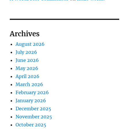
Archives
August 2026
July 2026
June 2026
May 2026
April 2026
March 2026
February 2026
January 2026
December 2025
November 2025
October 2025