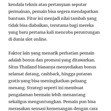
kendala teknis atau pertanyaan seputar
permainan, pemain bisa segera mendapatkan
bantuan. Fitur ini menjadi nilai tambah yang
tidak bisa diabaikan, terutama bagi mereka
yang baru pertama kali mencoba peruntungan
di dunia slot online.
Faktor lain yang menarik perhatian pemain
adalah bonus dan promosi yang ditawarkan.
Situs Thailand biasanya menyediakan bonus
selamat datang, cashback, hingga putaran
gratis yang bisa meningkatkan peluang
menang. Strategi seperti ini membuat
pengalaman bermain lebih menantang
sekaligus menguntungkan. Pemain pun bisa
merasakan sensasi kemenangan dengan cara