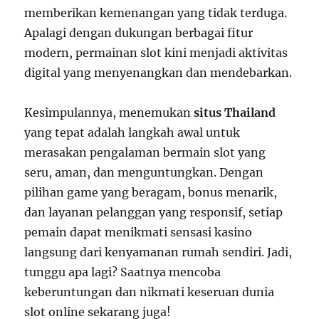
memberikan kemenangan yang tidak terduga.
Apalagi dengan dukungan berbagai fitur
modern, permainan slot kini menjadi aktivitas
digital yang menyenangkan dan mendebarkan.
Kesimpulannya, menemukan
situs Thailand
yang tepat adalah langkah awal untuk
merasakan pengalaman bermain slot yang
seru, aman, dan menguntungkan. Dengan
pilihan game yang beragam, bonus menarik,
dan layanan pelanggan yang responsif, setiap
pemain dapat menikmati sensasi kasino
langsung dari kenyamanan rumah sendiri. Jadi,
tunggu apa lagi? Saatnya mencoba
keberuntungan dan nikmati keseruan dunia
slot online sekarang juga!