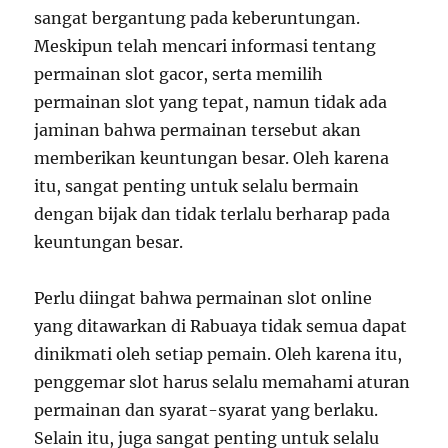
sangat bergantung pada keberuntungan.
Meskipun telah mencari informasi tentang
permainan slot gacor, serta memilih
permainan slot yang tepat, namun tidak ada
jaminan bahwa permainan tersebut akan
memberikan keuntungan besar. Oleh karena
itu, sangat penting untuk selalu bermain
dengan bijak dan tidak terlalu berharap pada
keuntungan besar.
Perlu diingat bahwa permainan slot online
yang ditawarkan di Rabuaya tidak semua dapat
dinikmati oleh setiap pemain. Oleh karena itu,
penggemar slot harus selalu memahami aturan
permainan dan syarat-syarat yang berlaku.
Selain itu, juga sangat penting untuk selalu