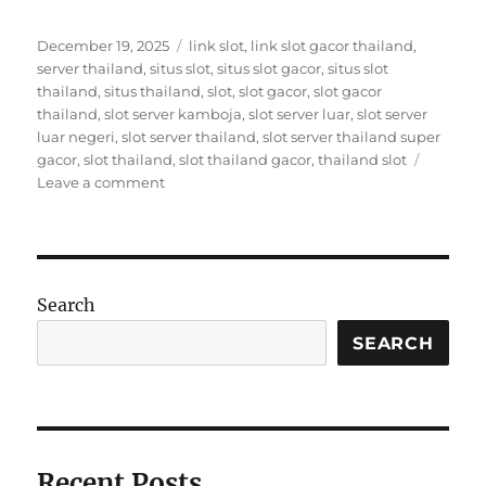
Posted
Tags
December 19, 2025
link slot
,
link slot gacor thailand
,
on
server thailand
,
situs slot
,
situs slot gacor
,
situs slot
thailand
,
situs thailand
,
slot
,
slot gacor
,
slot gacor
thailand
,
slot server kamboja
,
slot server luar
,
slot server
luar negeri
,
slot server thailand
,
slot server thailand super
gacor
,
slot thailand
,
slot thailand gacor
,
thailand slot
on
Leave a comment
Rasakan
Sensasi
Seru
Bermain
Slot
Search
dengan
Mudah
SEARCH
dari
Rumah
Recent Posts