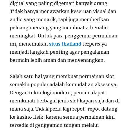
digital yang paling digemari banyak orang.
Tidak hanya menawarkan keseruan visual dan
audio yang menarik, tapi juga memberikan
peluang menang yang membuat adrenalin
meningkat. Untuk para penggemar permainan
ini, menemukan
situs thailand
terpercaya
menjadi langkah penting agar pengalaman
bermain lebih aman dan menyenangkan.
Salah satu hal yang membuat permainan slot
semakin populer adalah kemudahan aksesnya.
Dengan teknologi modern, pemain dapat
menikmati berbagai jenis slot kapan saja dan di
mana saja. Tidak perlu lagi repot-repot datang
ke kasino fisik, karena semua permainan kini
tersedia di genggaman tangan melalui