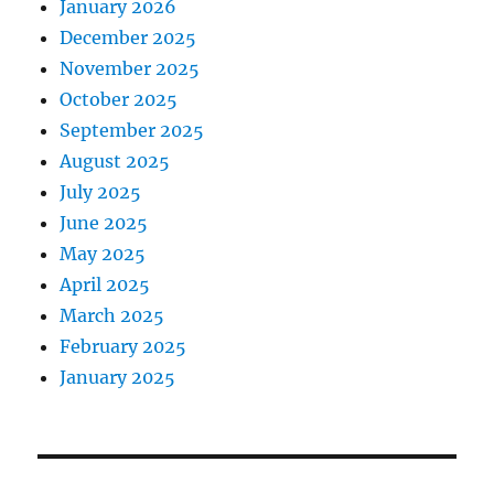
January 2026
December 2025
November 2025
October 2025
September 2025
August 2025
July 2025
June 2025
May 2025
April 2025
March 2025
February 2025
January 2025