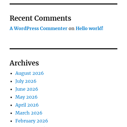
Recent Comments
A WordPress Commenter
on
Hello world!
Archives
August 2026
July 2026
June 2026
May 2026
April 2026
March 2026
February 2026