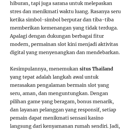
hiburan, tapi juga sarana untuk melepaskan
stres dan menikmati waktu luang. Rasanya seru
ketika simbol-simbol berputar dan tiba-tiba
memberikan kemenangan yang tidak terduga.
Apalagi dengan dukungan berbagai fitur
modern, permainan slot kini menjadi aktivitas
digital yang menyenangkan dan mendebarkan.
Kesimpulannya, menemukan
situs Thailand
yang tepat adalah langkah awal untuk
merasakan pengalaman bermain slot yang
seru, aman, dan menguntungkan. Dengan
pilihan game yang beragam, bonus menarik,
dan layanan pelanggan yang responsif, setiap
pemain dapat menikmati sensasi kasino
langsung dari kenyamanan rumah sendiri. Jadi,