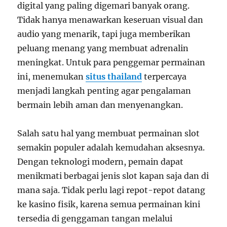
digital yang paling digemari banyak orang.
Tidak hanya menawarkan keseruan visual dan
audio yang menarik, tapi juga memberikan
peluang menang yang membuat adrenalin
meningkat. Untuk para penggemar permainan
ini, menemukan
situs thailand
terpercaya
menjadi langkah penting agar pengalaman
bermain lebih aman dan menyenangkan.
Salah satu hal yang membuat permainan slot
semakin populer adalah kemudahan aksesnya.
Dengan teknologi modern, pemain dapat
menikmati berbagai jenis slot kapan saja dan di
mana saja. Tidak perlu lagi repot-repot datang
ke kasino fisik, karena semua permainan kini
tersedia di genggaman tangan melalui