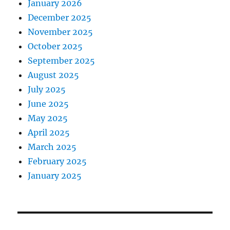
January 2026
December 2025
November 2025
October 2025
September 2025
August 2025
July 2025
June 2025
May 2025
April 2025
March 2025
February 2025
January 2025