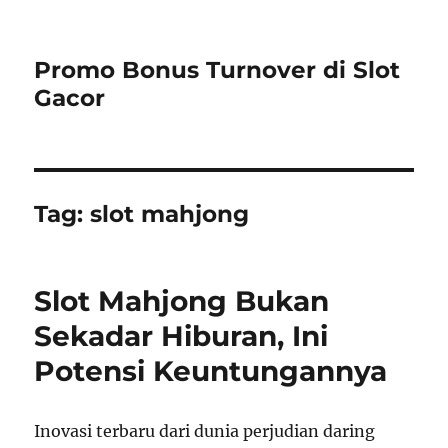
Promo Bonus Turnover di Slot
Gacor
Tag:
slot mahjong
Slot Mahjong Bukan
Sekadar Hiburan, Ini
Potensi Keuntungannya
Inovasi terbaru dari dunia perjudian daring