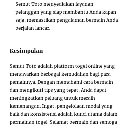
Semut Toto menyediakan layanan
pelanggan yang siap membantu Anda kapan
saja, memastikan pengalaman bermain Anda
berjalan lancar.
Kesimpulan
Semut Toto adalah platform togel online yang
menawarkan berbagai kemudahan bagi para
pemainnya. Dengan memahami cara bermain
dan mengikuti tips yang tepat, Anda dapat
meningkatkan peluang untuk meraih
kemenangan. Ingat, pengelolaan modal yang
baik dan konsistensi adalah kunci utama dalam
permainan togel. Selamat bermain dan semoga