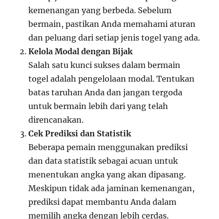
kemenangan yang berbeda. Sebelum
bermain, pastikan Anda memahami aturan
dan peluang dari setiap jenis togel yang ada.
Kelola Modal dengan Bijak
Salah satu kunci sukses dalam bermain
togel adalah pengelolaan modal. Tentukan
batas taruhan Anda dan jangan tergoda
untuk bermain lebih dari yang telah
direncanakan.
Cek Prediksi dan Statistik
Beberapa pemain menggunakan prediksi
dan data statistik sebagai acuan untuk
menentukan angka yang akan dipasang.
Meskipun tidak ada jaminan kemenangan,
prediksi dapat membantu Anda dalam
memilih angka dengan lebih cerdas.