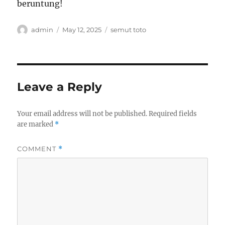
beruntung!
Author
Posted
Tags
admin
May 12, 2025
semut toto
on
Leave a Reply
Your email address will not be published.
Required fields
are marked
*
COMMENT
*