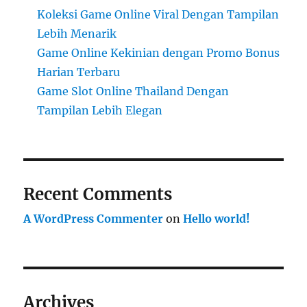
Koleksi Game Online Viral Dengan Tampilan
Lebih Menarik
Game Online Kekinian dengan Promo Bonus
Harian Terbaru
Game Slot Online Thailand Dengan
Tampilan Lebih Elegan
Recent Comments
A WordPress Commenter
on
Hello world!
Archives