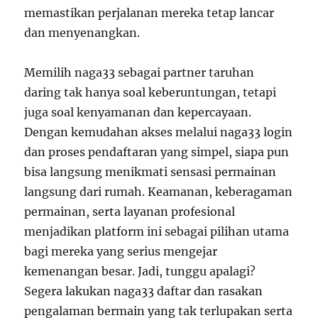
memastikan perjalanan mereka tetap lancar
dan menyenangkan.
Memilih naga33 sebagai partner taruhan
daring tak hanya soal keberuntungan, tetapi
juga soal kenyamanan dan kepercayaan.
Dengan kemudahan akses melalui naga33 login
dan proses pendaftaran yang simpel, siapa pun
bisa langsung menikmati sensasi permainan
langsung dari rumah. Keamanan, keberagaman
permainan, serta layanan profesional
menjadikan platform ini sebagai pilihan utama
bagi mereka yang serius mengejar
kemenangan besar. Jadi, tunggu apalagi?
Segera lakukan naga33 daftar dan rasakan
pengalaman bermain yang tak terlupakan serta