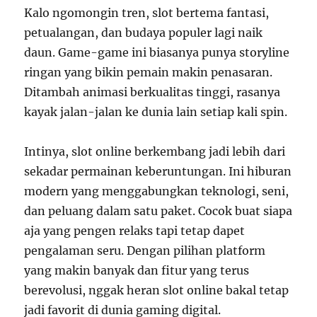
Kalo ngomongin tren, slot bertema fantasi,
petualangan, dan budaya populer lagi naik
daun. Game-game ini biasanya punya storyline
ringan yang bikin pemain makin penasaran.
Ditambah animasi berkualitas tinggi, rasanya
kayak jalan-jalan ke dunia lain setiap kali spin.
Intinya, slot online berkembang jadi lebih dari
sekadar permainan keberuntungan. Ini hiburan
modern yang menggabungkan teknologi, seni,
dan peluang dalam satu paket. Cocok buat siapa
aja yang pengen relaks tapi tetap dapet
pengalaman seru. Dengan pilihan platform
yang makin banyak dan fitur yang terus
berevolusi, nggak heran slot online bakal tetap
jadi favorit di dunia gaming digital.