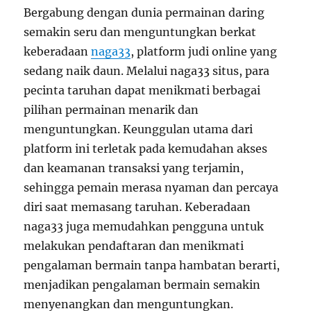
Bergabung dengan dunia permainan daring
semakin seru dan menguntungkan berkat
keberadaan
naga33
, platform judi online yang
sedang naik daun. Melalui naga33 situs, para
pecinta taruhan dapat menikmati berbagai
pilihan permainan menarik dan
menguntungkan. Keunggulan utama dari
platform ini terletak pada kemudahan akses
dan keamanan transaksi yang terjamin,
sehingga pemain merasa nyaman dan percaya
diri saat memasang taruhan. Keberadaan
naga33 juga memudahkan pengguna untuk
melakukan pendaftaran dan menikmati
pengalaman bermain tanpa hambatan berarti,
menjadikan pengalaman bermain semakin
menyenangkan dan menguntungkan.