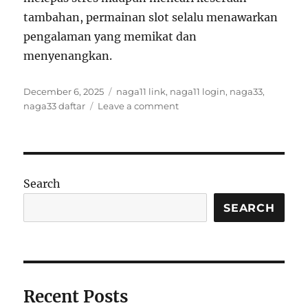
tambahan, permainan slot selalu menawarkan
pengalaman yang memikat dan
menyenangkan.
Posted
Tags
December 6, 2025
naga11 link
,
naga11 login
,
naga33
,
on
on
naga33 daftar
Leave a comment
Sensasi
Menarik
Bermain
Slot
Online
Search
untuk
Semua
SEARCH
Kalangan
Recent Posts