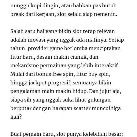
nunggu kopi dingin, atau bahkan pas butuh
break dari kerjaan, slot selalu siap nemenin.
Salah satu hal yang bikin slot tetap relevan
adalah inovasi yang nggak ada matinya. Setiap
tahun, provider game berlomba menciptakan
fitur baru, desain makin ciamik, dan
mekanisme permainan yang lebih interaktif.
Mulai dari bonus free spin, fitur buy spin,
hingga jackpot progresif, semuanya bikin
pengalaman main makin hidup. Dan jujur aja,
siapa sih yang nggak suka lihat gulungan
berputar dengan harapan scatter muncul tiga
kali?
Buat pemain baru, slot punya kelebihan besar: