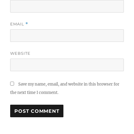
EMAIL
*
WEBSITE
Save my name, email, and website in this browser for
the next time I comment.