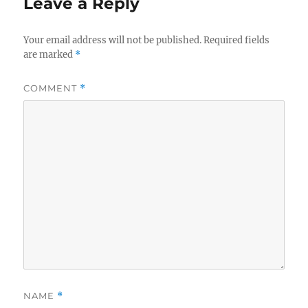
Leave a Reply
Your email address will not be published.
Required fields
are marked
*
COMMENT
*
NAME
*