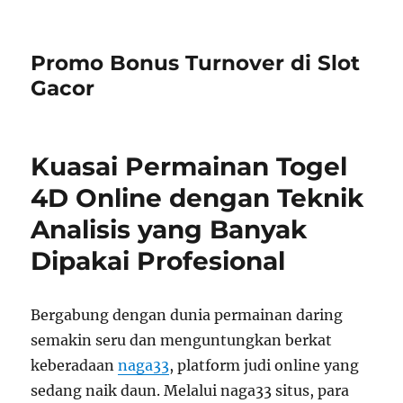
Promo Bonus Turnover di Slot
Gacor
Kuasai Permainan Togel
4D Online dengan Teknik
Analisis yang Banyak
Dipakai Profesional
Bergabung dengan dunia permainan daring
semakin seru dan menguntungkan berkat
keberadaan
naga33
, platform judi online yang
sedang naik daun. Melalui naga33 situs, para