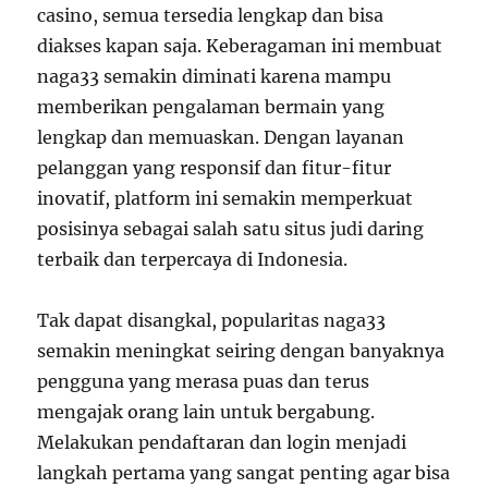
casino, semua tersedia lengkap dan bisa
diakses kapan saja. Keberagaman ini membuat
naga33 semakin diminati karena mampu
memberikan pengalaman bermain yang
lengkap dan memuaskan. Dengan layanan
pelanggan yang responsif dan fitur-fitur
inovatif, platform ini semakin memperkuat
posisinya sebagai salah satu situs judi daring
terbaik dan terpercaya di Indonesia.
Tak dapat disangkal, popularitas naga33
semakin meningkat seiring dengan banyaknya
pengguna yang merasa puas dan terus
mengajak orang lain untuk bergabung.
Melakukan pendaftaran dan login menjadi
langkah pertama yang sangat penting agar bisa