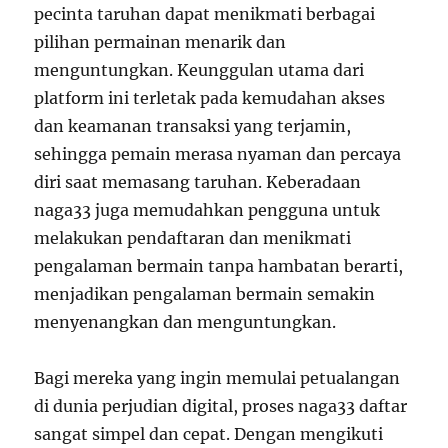
pecinta taruhan dapat menikmati berbagai
pilihan permainan menarik dan
menguntungkan. Keunggulan utama dari
platform ini terletak pada kemudahan akses
dan keamanan transaksi yang terjamin,
sehingga pemain merasa nyaman dan percaya
diri saat memasang taruhan. Keberadaan
naga33 juga memudahkan pengguna untuk
melakukan pendaftaran dan menikmati
pengalaman bermain tanpa hambatan berarti,
menjadikan pengalaman bermain semakin
menyenangkan dan menguntungkan.
Bagi mereka yang ingin memulai petualangan
di dunia perjudian digital, proses naga33 daftar
sangat simpel dan cepat. Dengan mengikuti