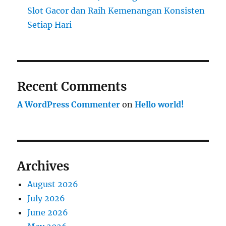
Slot Gacor dan Raih Kemenangan Konsisten
Setiap Hari
Recent Comments
A WordPress Commenter
on
Hello world!
Archives
August 2026
July 2026
June 2026