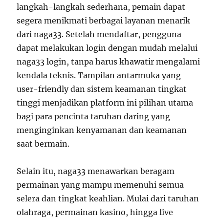
langkah-langkah sederhana, pemain dapat
segera menikmati berbagai layanan menarik
dari naga33. Setelah mendaftar, pengguna
dapat melakukan login dengan mudah melalui
naga33 login, tanpa harus khawatir mengalami
kendala teknis. Tampilan antarmuka yang
user-friendly dan sistem keamanan tingkat
tinggi menjadikan platform ini pilihan utama
bagi para pencinta taruhan daring yang
menginginkan kenyamanan dan keamanan
saat bermain.
Selain itu, naga33 menawarkan beragam
permainan yang mampu memenuhi semua
selera dan tingkat keahlian. Mulai dari taruhan
olahraga, permainan kasino, hingga live