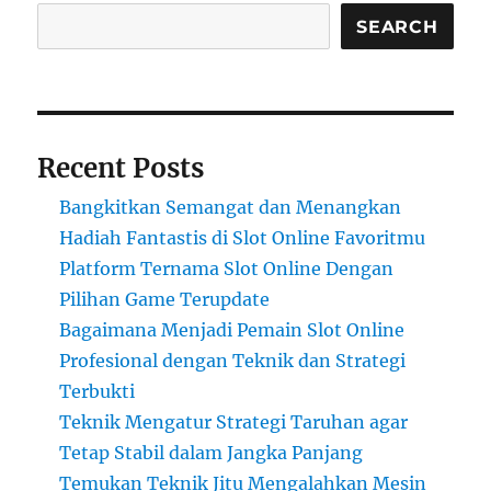
SEARCH
Recent Posts
Bangkitkan Semangat dan Menangkan
Hadiah Fantastis di Slot Online Favoritmu
Platform Ternama Slot Online Dengan
Pilihan Game Terupdate
Bagaimana Menjadi Pemain Slot Online
Profesional dengan Teknik dan Strategi
Terbukti
Teknik Mengatur Strategi Taruhan agar
Tetap Stabil dalam Jangka Panjang
Temukan Teknik Jitu Mengalahkan Mesin