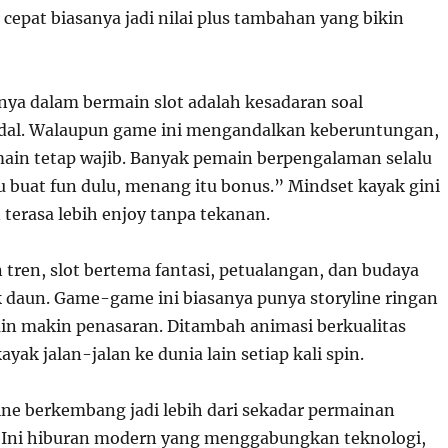
 cepat biasanya jadi nilai plus tambahan yang bikin
nnya dalam bermain slot adalah kesadaran soal
dal. Walaupun game ini mengandalkan keberuntungan,
ain tetap wajib. Banyak pemain berpengalaman selalu
u buat fun dulu, menang itu bonus.” Mindset kayak gini
terasa lebih enjoy tanpa tekanan.
tren, slot bertema fantasi, petualangan, dan budaya
ik daun. Game-game ini biasanya punya storyline ringan
in makin penasaran. Ditambah animasi berkualitas
ayak jalan-jalan ke dunia lain setiap kali spin.
line berkembang jadi lebih dari sekadar permainan
 Ini hiburan modern yang menggabungkan teknologi,