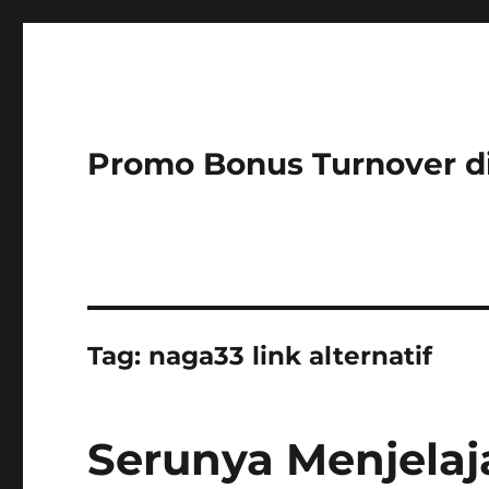
Promo Bonus Turnover di
Tag:
naga33 link alternatif
Serunya Menjelaj