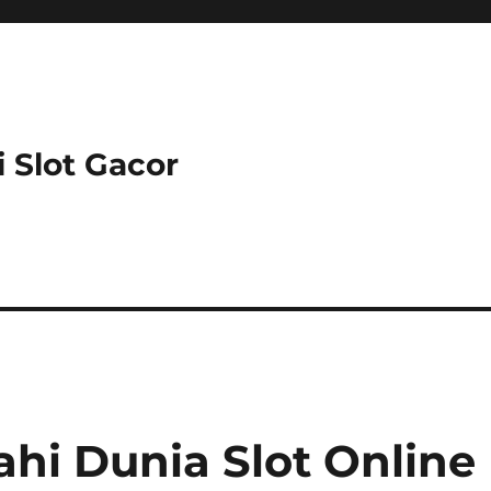
 Slot Gacor
ahi Dunia Slot Online