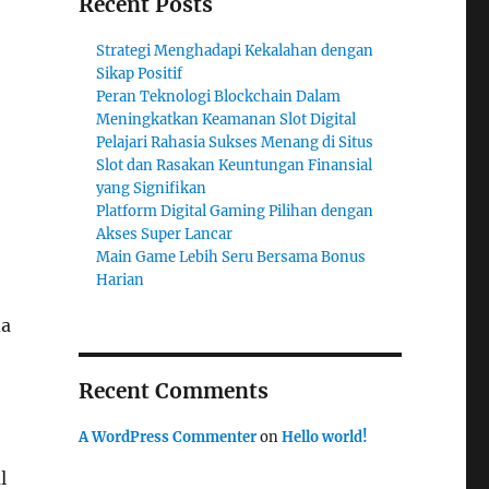
Recent Posts
Strategi Menghadapi Kekalahan dengan
Sikap Positif
Peran Teknologi Blockchain Dalam
Meningkatkan Keamanan Slot Digital
Pelajari Rahasia Sukses Menang di Situs
Slot dan Rasakan Keuntungan Finansial
yang Signifikan
Platform Digital Gaming Pilihan dengan
Akses Super Lancar
Main Game Lebih Seru Bersama Bonus
Harian
da
Recent Comments
A WordPress Commenter
on
Hello world!
l