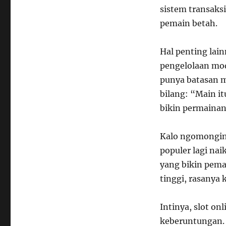
sistem transaksi
pemain betah.
Hal penting lai
pengelolaan mo
punya batasan m
bilang: “Main it
bikin permainan 
Kalo ngomongin 
populer lagi na
yang bikin pema
tinggi, rasanya k
Intinya, slot on
keberuntungan.