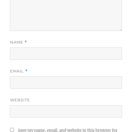
NAME
*
EMAIL
*
WEBSITE
Save my name, email, and website in this browser for