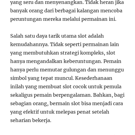
yang seru dan menyenangkan. Tidak heran jika
banyak orang dari berbagai kalangan mencoba
peruntungan mereka melalui permainan ini.
Salah satu daya tarik utama slot adalah
kemudahannya. Tidak seperti permainan lain
yang membutuhkan strategi kompleks, slot
hanya mengandalkan keberuntungan. Pemain
hanya perlu memutar gulungan dan menunggu
simbol yang tepat muncul. Kesederhanaan
inilah yang membuat slot cocok untuk pemula
sekaligus pemain berpengalaman. Bahkan, bagi
sebagian orang, bermain slot bisa menjadi cara
yang efektif untuk melepas penat setelah
seharian bekerja.