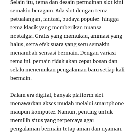
Selain itu, tema dan desain permainan slot kini
semakin beragam. Ada slot dengan tema
petualangan, fantasi, budaya populer, hingga
tema klasik yang memberikan nuansa
nostalgia. Grafis yang memukau, animasi yang
halus, serta efek suara yang seru semakin
menambah sensasi bermain. Dengan variasi
tema ini, pemain tidak akan cepat bosan dan
selalu menemukan pengalaman baru setiap kali
bermain.
Dalam era digital, banyak platform slot
menawarkan akses mudah melalui smartphone
maupun komputer. Namun, penting untuk
memilih situs yang terpercaya agar
pengalaman bermain tetap aman dan nyaman.