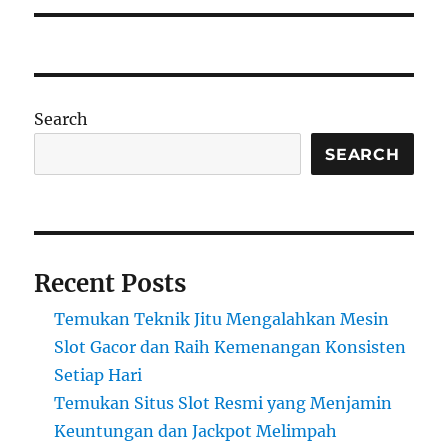
Search
SEARCH
Recent Posts
Temukan Teknik Jitu Mengalahkan Mesin
Slot Gacor dan Raih Kemenangan Konsisten
Setiap Hari
Temukan Situs Slot Resmi yang Menjamin
Keuntungan dan Jackpot Melimpah