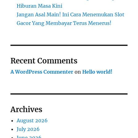
Hiburan Masa Kini
Jangan Asal Main! Ini Cara Menemukan Slot
Gacor Yang Membayar Terus Menerus!
Recent Comments
A WordPress Commenter
on
Hello world!
Archives
August 2026
July 2026
June 2026