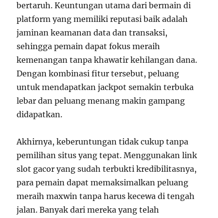
bertaruh. Keuntungan utama dari bermain di
platform yang memiliki reputasi baik adalah
jaminan keamanan data dan transaksi,
sehingga pemain dapat fokus meraih
kemenangan tanpa khawatir kehilangan dana.
Dengan kombinasi fitur tersebut, peluang
untuk mendapatkan jackpot semakin terbuka
lebar dan peluang menang makin gampang
didapatkan.
Akhirnya, keberuntungan tidak cukup tanpa
pemilihan situs yang tepat. Menggunakan link
slot gacor yang sudah terbukti kredibilitasnya,
para pemain dapat memaksimalkan peluang
meraih maxwin tanpa harus kecewa di tengah
jalan. Banyak dari mereka yang telah