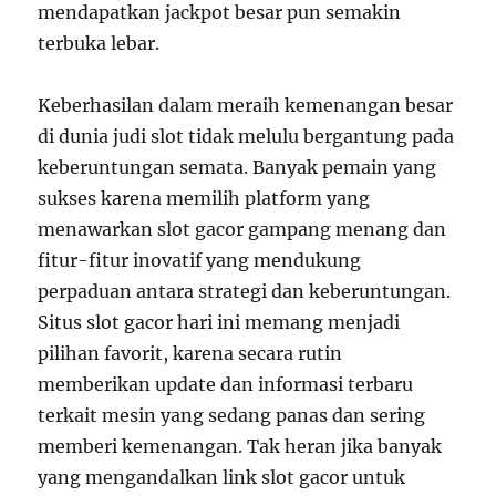
mendapatkan jackpot besar pun semakin
terbuka lebar.
Keberhasilan dalam meraih kemenangan besar
di dunia judi slot tidak melulu bergantung pada
keberuntungan semata. Banyak pemain yang
sukses karena memilih platform yang
menawarkan slot gacor gampang menang dan
fitur-fitur inovatif yang mendukung
perpaduan antara strategi dan keberuntungan.
Situs slot gacor hari ini memang menjadi
pilihan favorit, karena secara rutin
memberikan update dan informasi terbaru
terkait mesin yang sedang panas dan sering
memberi kemenangan. Tak heran jika banyak
yang mengandalkan link slot gacor untuk