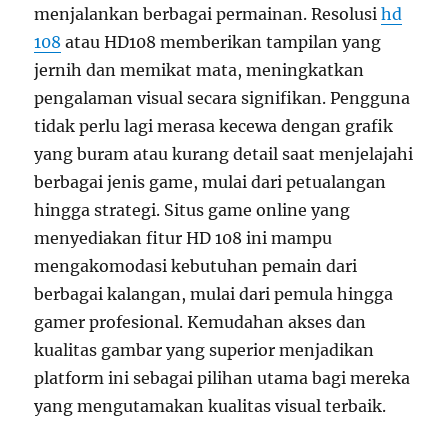
menjalankan berbagai permainan. Resolusi
hd
108
atau HD108 memberikan tampilan yang
jernih dan memikat mata, meningkatkan
pengalaman visual secara signifikan. Pengguna
tidak perlu lagi merasa kecewa dengan grafik
yang buram atau kurang detail saat menjelajahi
berbagai jenis game, mulai dari petualangan
hingga strategi. Situs game online yang
menyediakan fitur HD 108 ini mampu
mengakomodasi kebutuhan pemain dari
berbagai kalangan, mulai dari pemula hingga
gamer profesional. Kemudahan akses dan
kualitas gambar yang superior menjadikan
platform ini sebagai pilihan utama bagi mereka
yang mengutamakan kualitas visual terbaik.