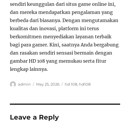
sendiri keunggulan dari situs game online ini,
dan mereka mendapatkan pengalaman yang
berbeda dari biasanya. Dengan mengutamakan
kualitas dan inovasi, platform ini terus
berkomitmen menyediakan layanan terbaik
bagi para gamer. Kini, saatnya Anda bergabung
dan rasakan sendiri sensasi bermain dengan
gambar HD 108 yang memukau serta fitur
lengkap lainnya.
Author
Posted
Tags
admin
May 25, 2026
hd 108
,
hd108
on
Leave a Reply