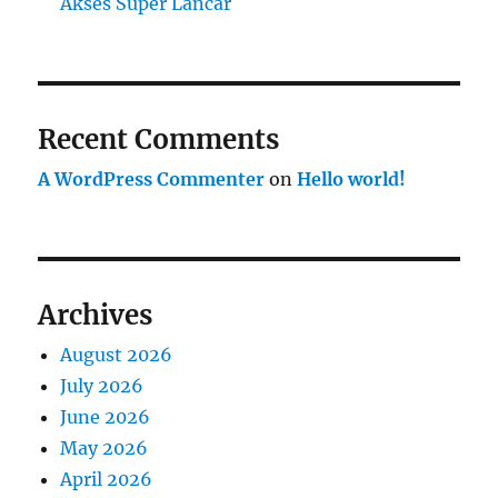
Akses Super Lancar
Recent Comments
A WordPress Commenter
on
Hello world!
Archives
August 2026
July 2026
June 2026
May 2026
April 2026