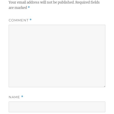
Your email address will not be published.
Required fields
are marked
*
COMMENT
*
NAME
*