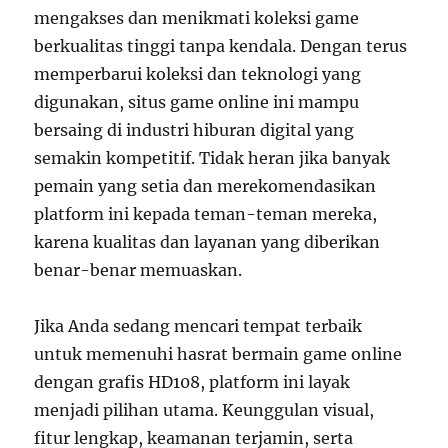
mengakses dan menikmati koleksi game
berkualitas tinggi tanpa kendala. Dengan terus
memperbarui koleksi dan teknologi yang
digunakan, situs game online ini mampu
bersaing di industri hiburan digital yang
semakin kompetitif. Tidak heran jika banyak
pemain yang setia dan merekomendasikan
platform ini kepada teman-teman mereka,
karena kualitas dan layanan yang diberikan
benar-benar memuaskan.
Jika Anda sedang mencari tempat terbaik
untuk memenuhi hasrat bermain game online
dengan grafis HD108, platform ini layak
menjadi pilihan utama. Keunggulan visual,
fitur lengkap, keamanan terjamin, serta