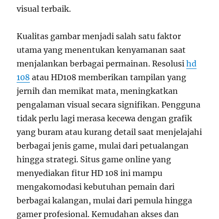
visual terbaik.
Kualitas gambar menjadi salah satu faktor
utama yang menentukan kenyamanan saat
menjalankan berbagai permainan. Resolusi
hd
108
atau HD108 memberikan tampilan yang
jernih dan memikat mata, meningkatkan
pengalaman visual secara signifikan. Pengguna
tidak perlu lagi merasa kecewa dengan grafik
yang buram atau kurang detail saat menjelajahi
berbagai jenis game, mulai dari petualangan
hingga strategi. Situs game online yang
menyediakan fitur HD 108 ini mampu
mengakomodasi kebutuhan pemain dari
berbagai kalangan, mulai dari pemula hingga
gamer profesional. Kemudahan akses dan