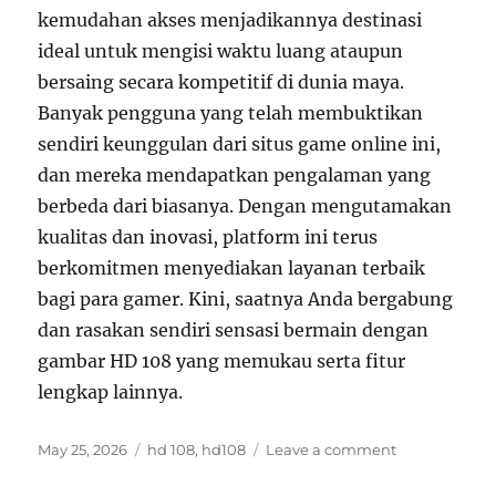
kemudahan akses menjadikannya destinasi
ideal untuk mengisi waktu luang ataupun
bersaing secara kompetitif di dunia maya.
Banyak pengguna yang telah membuktikan
sendiri keunggulan dari situs game online ini,
dan mereka mendapatkan pengalaman yang
berbeda dari biasanya. Dengan mengutamakan
kualitas dan inovasi, platform ini terus
berkomitmen menyediakan layanan terbaik
bagi para gamer. Kini, saatnya Anda bergabung
dan rasakan sendiri sensasi bermain dengan
gambar HD 108 yang memukau serta fitur
lengkap lainnya.
Posted
Tags
on
May 25, 2026
hd 108
,
hd108
Leave a comment
on
Situs
Game