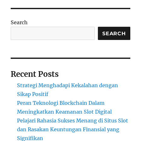
Online
Eksklusif
yang
Search
Membantu
Pemain
SEARCH
Baru
Cepat
Menguasai
Permainan
Recent Posts
Strategi Menghadapi Kekalahan dengan
Sikap Positif
Peran Teknologi Blockchain Dalam
Meningkatkan Keamanan Slot Digital
Pelajari Rahasia Sukses Menang di Situs Slot
dan Rasakan Keuntungan Finansial yang
Signifikan