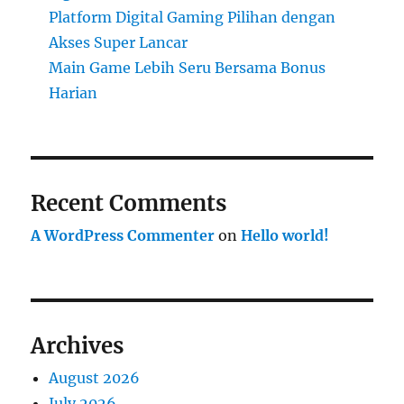
Platform Digital Gaming Pilihan dengan
Akses Super Lancar
Main Game Lebih Seru Bersama Bonus
Harian
Recent Comments
A WordPress Commenter
on
Hello world!
Archives
August 2026
July 2026