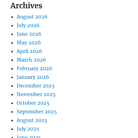
Archives
August 2026
July 2026
June 2026
May 2026
April 2026
March 2026
February 2026
January 2026
December 2025
November 2025
October 2025
September 2025
August 2025
July 2025
June 2025