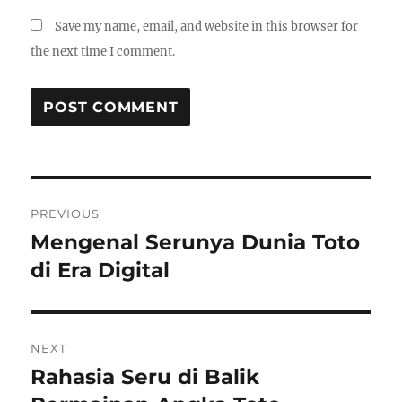
Save my name, email, and website in this browser for
the next time I comment.
Post
PREVIOUS
navigation
Mengenal Serunya Dunia Toto
Previous
post:
di Era Digital
NEXT
Rahasia Seru di Balik
Next
post: