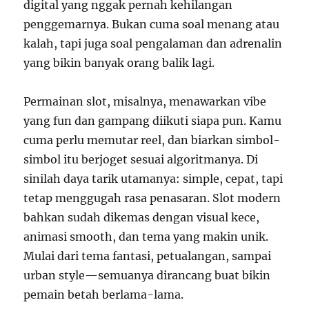
digital yang nggak pernah kehilangan
penggemarnya. Bukan cuma soal menang atau
kalah, tapi juga soal pengalaman dan adrenalin
yang bikin banyak orang balik lagi.
Permainan slot, misalnya, menawarkan vibe
yang fun dan gampang diikuti siapa pun. Kamu
cuma perlu memutar reel, dan biarkan simbol-
simbol itu berjoget sesuai algoritmanya. Di
sinilah daya tarik utamanya: simple, cepat, tapi
tetap menggugah rasa penasaran. Slot modern
bahkan sudah dikemas dengan visual kece,
animasi smooth, dan tema yang makin unik.
Mulai dari tema fantasi, petualangan, sampai
urban style—semuanya dirancang buat bikin
pemain betah berlama-lama.