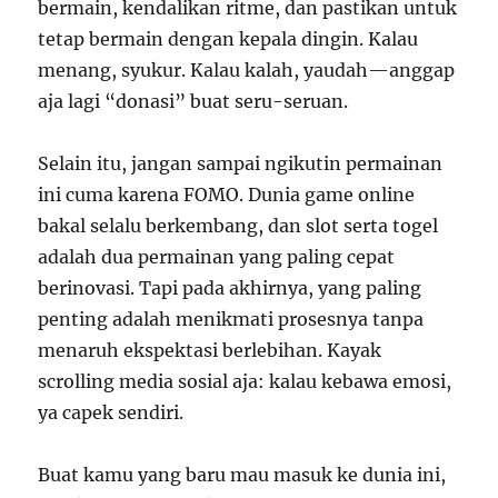
bermain, kendalikan ritme, dan pastikan untuk
tetap bermain dengan kepala dingin. Kalau
menang, syukur. Kalau kalah, yaudah—anggap
aja lagi “donasi” buat seru-seruan.
Selain itu, jangan sampai ngikutin permainan
ini cuma karena FOMO. Dunia game online
bakal selalu berkembang, dan slot serta togel
adalah dua permainan yang paling cepat
berinovasi. Tapi pada akhirnya, yang paling
penting adalah menikmati prosesnya tanpa
menaruh ekspektasi berlebihan. Kayak
scrolling media sosial aja: kalau kebawa emosi,
ya capek sendiri.
Buat kamu yang baru mau masuk ke dunia ini,