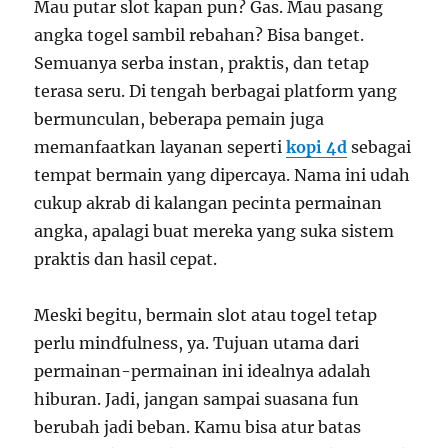
Mau putar slot kapan pun? Gas. Mau pasang
angka togel sambil rebahan? Bisa banget.
Semuanya serba instan, praktis, dan tetap
terasa seru. Di tengah berbagai platform yang
bermunculan, beberapa pemain juga
memanfaatkan layanan seperti
kopi 4d
sebagai
tempat bermain yang dipercaya. Nama ini udah
cukup akrab di kalangan pecinta permainan
angka, apalagi buat mereka yang suka sistem
praktis dan hasil cepat.
Meski begitu, bermain slot atau togel tetap
perlu mindfulness, ya. Tujuan utama dari
permainan-permainan ini idealnya adalah
hiburan. Jadi, jangan sampai suasana fun
berubah jadi beban. Kamu bisa atur batas