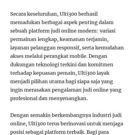
Secara keseluruhan, Ulti300 berhasil
memadukan berbagai aspek penting dalam
sebuah platform judi online modern: variasi
permainan lengkap, keamanan terjamin,
layanan pelanggan responsif, serta kemudahan
akses melalui perangkat mobile. Dengan
dukungan teknologi terkini dan komitmen
terhadap kepuasan pemain, Ulti300 layak
menjadi pilihan utama bagi siapa saja yang
ingin merasakan pengalaman judi online yang
profesional dan menyenangkan.
Dengan semakin berkembangnya industri judi
online, Ulti300 terus berinovasi untuk menjaga
posisi sebagai platform terbaik. Bagi para