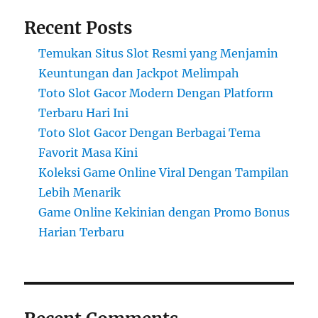
Recent Posts
Temukan Situs Slot Resmi yang Menjamin
Keuntungan dan Jackpot Melimpah
Toto Slot Gacor Modern Dengan Platform
Terbaru Hari Ini
Toto Slot Gacor Dengan Berbagai Tema
Favorit Masa Kini
Koleksi Game Online Viral Dengan Tampilan
Lebih Menarik
Game Online Kekinian dengan Promo Bonus
Harian Terbaru