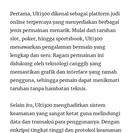
Pertama, Ulti300 dikenal sebagai platform judi
online terpercaya yang menyediakan berbagai
jenis permainan menarik. Mulai dari taruhan
slot, poker, hingga sportsbook, Ulti300
menawarkan pengalaman bermain yang
lengkap dan seru. Ragam permainan ini
didukung oleh teknologi canggih yang
memastikan grafik dan interface yang ramah
pengguna, sehingga pemain dapat menikmati
taruhan tanpa hambatan teknis.
Selain itu, Ulti300 menghadirkan sistem
keamanan yang sangat ketat guna melindungi
data dan transaksi para penggunanya. Dengan
enkripsi tingkat tinggi dan protokol keamanan