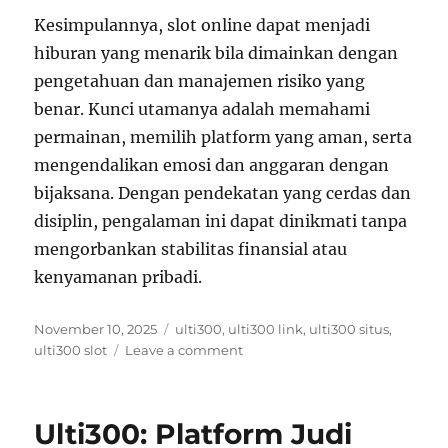
Kesimpulannya, slot online dapat menjadi
hiburan yang menarik bila dimainkan dengan
pengetahuan dan manajemen risiko yang
benar. Kunci utamanya adalah memahami
permainan, memilih platform yang aman, serta
mengendalikan emosi dan anggaran dengan
bijaksana. Dengan pendekatan yang cerdas dan
disiplin, pengalaman ini dapat dinikmati tanpa
mengorbankan stabilitas finansial atau
kenyamanan pribadi.
Posted
Tags
November 10, 2025
ulti300
,
ulti300 link
,
ulti300 situs
,
on
on
ulti300 slot
Leave a comment
Strategi
Cerdas
Mengoptimalkan
Ulti300: Platform Judi
Peluang