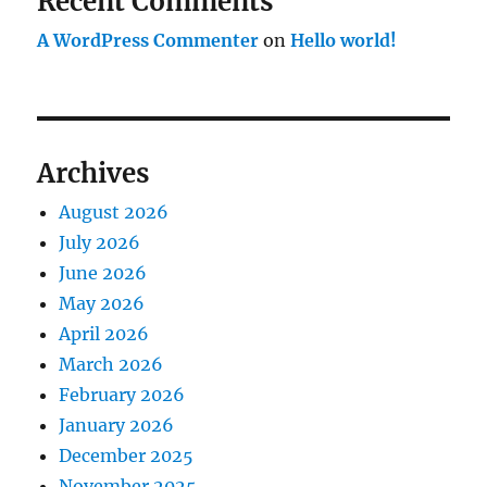
Recent Comments
A WordPress Commenter
on
Hello world!
Archives
August 2026
July 2026
June 2026
May 2026
April 2026
March 2026
February 2026
January 2026
December 2025
November 2025