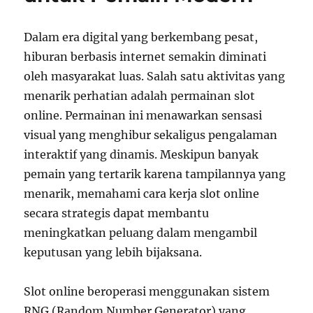
Dalam era digital yang berkembang pesat,
hiburan berbasis internet semakin diminati
oleh masyarakat luas. Salah satu aktivitas yang
menarik perhatian adalah permainan slot
online. Permainan ini menawarkan sensasi
visual yang menghibur sekaligus pengalaman
interaktif yang dinamis. Meskipun banyak
pemain yang tertarik karena tampilannya yang
menarik, memahami cara kerja slot online
secara strategis dapat membantu
meningkatkan peluang dalam mengambil
keputusan yang lebih bijaksana.
Slot online beroperasi menggunakan sistem
RNG (Random Number Generator) yang