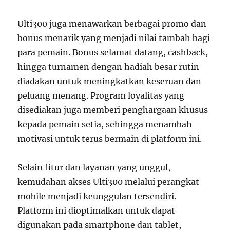
Ulti300 juga menawarkan berbagai promo dan
bonus menarik yang menjadi nilai tambah bagi
para pemain. Bonus selamat datang, cashback,
hingga turnamen dengan hadiah besar rutin
diadakan untuk meningkatkan keseruan dan
peluang menang. Program loyalitas yang
disediakan juga memberi penghargaan khusus
kepada pemain setia, sehingga menambah
motivasi untuk terus bermain di platform ini.
Selain fitur dan layanan yang unggul,
kemudahan akses Ulti300 melalui perangkat
mobile menjadi keunggulan tersendiri.
Platform ini dioptimalkan untuk dapat
digunakan pada smartphone dan tablet,