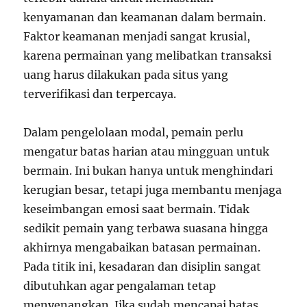
kenyamanan dan keamanan dalam bermain.
Faktor keamanan menjadi sangat krusial,
karena permainan yang melibatkan transaksi
uang harus dilakukan pada situs yang
terverifikasi dan terpercaya.
Dalam pengelolaan modal, pemain perlu
mengatur batas harian atau mingguan untuk
bermain. Ini bukan hanya untuk menghindari
kerugian besar, tetapi juga membantu menjaga
keseimbangan emosi saat bermain. Tidak
sedikit pemain yang terbawa suasana hingga
akhirnya mengabaikan batasan permainan.
Pada titik ini, kesadaran dan disiplin sangat
dibutuhkan agar pengalaman tetap
menyenangkan. Jika sudah mencapai batas