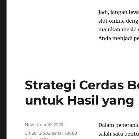
Jadi, jangan le
slot online den
mainkan mesin 
Anda menjadi p
Strategi Cerdas B
untuk Hasil yang
Posted
November 10, 2025
Dalam beberapa 
on
Tags
ulti88
,
ulti88 daftar
,
ulti88
salah satu bent