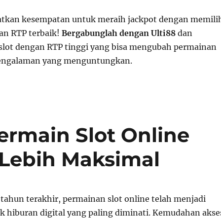
watkan kesempatan untuk meraih jackpot dengan memili
gan RTP terbaik!
Bergabunglah dengan Ulti88
dan
slot dengan RTP tinggi yang bisa mengubah permainan
engalaman yang menguntungkan.
ermain Slot Online
 Lebih Maksimal
tahun terakhir, permainan slot online telah menjadi
uk hiburan digital yang paling diminati. Kemudahan akse