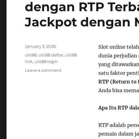
dengan RTP Terb
Jackpot dengan 
Posted
January 3, 2026
Slot online tela
on
Tags
ulti88
,
ulti88 daftar
,
ulti88
dunia perjudian
link
,
ulti88 login
yang ditawarkan
on
Leave a comment
satu faktor pe
Pahami
RTP (Return to 
Cara
Menang
Anda bisa meman
di
Slot
Apa Itu RTP dal
Online
dengan
RTP
RTP adalah pers
Terbaik:
pemain dalam ja
Menangkan