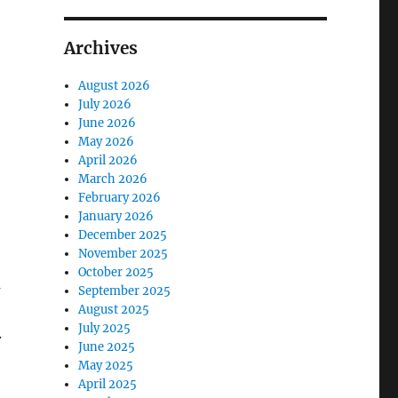
Archives
August 2026
July 2026
June 2026
May 2026
April 2026
March 2026
February 2026
January 2026
December 2025
November 2025
October 2025
a
September 2025
August 2025
July 2025
.
June 2025
May 2025
April 2025