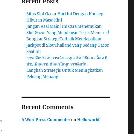
Recent Posts
Situs Slot Gacor Hari Ini Dengan Konsep
Hiburan Masa Kini
Jangan Asal Main! Ini Cara Menemukan
Slot Gacor Yang Membayar Terus Menerus!
Bongkar Strategi Terbaik Mendapatkan
Jackpot di Slot Thailand yang Sedang Gacor
Saat Ini
ยกระดับประสบการณ์ของคุณ ด้วยวิธีเล่น สล็อต ที่
ช่วยเพิ่มความคุ้มค่าในทุกการเดิมพัน
Langkah Strategis Untuk Meningkatkan
Peluang Menang
Recent Comments
A WordPress Commenter
on
Hello world!
a
,