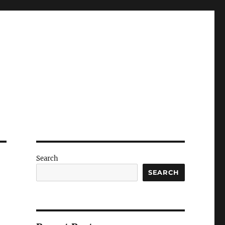
Search
SEARCH