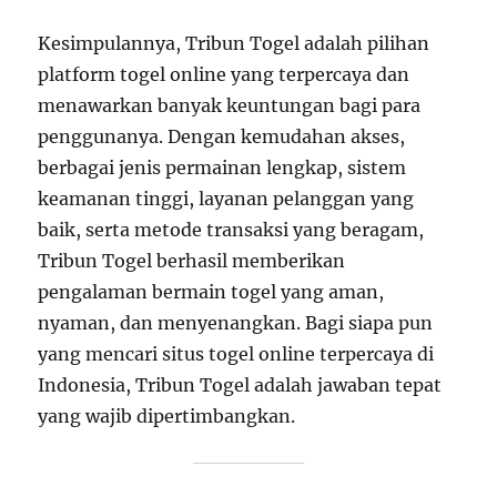
Kesimpulannya, Tribun Togel adalah pilihan
platform togel online yang terpercaya dan
menawarkan banyak keuntungan bagi para
penggunanya. Dengan kemudahan akses,
berbagai jenis permainan lengkap, sistem
keamanan tinggi, layanan pelanggan yang
baik, serta metode transaksi yang beragam,
Tribun Togel berhasil memberikan
pengalaman bermain togel yang aman,
nyaman, dan menyenangkan. Bagi siapa pun
yang mencari situs togel online terpercaya di
Indonesia, Tribun Togel adalah jawaban tepat
yang wajib dipertimbangkan.