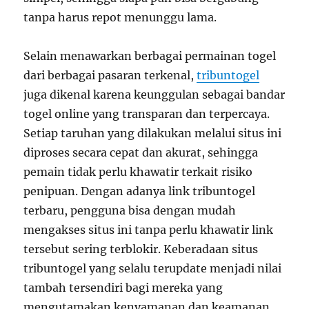
tanpa harus repot menunggu lama.
Selain menawarkan berbagai permainan togel
dari berbagai pasaran terkenal,
tribuntogel
juga dikenal karena keunggulan sebagai bandar
togel online yang transparan dan terpercaya.
Setiap taruhan yang dilakukan melalui situs ini
diproses secara cepat dan akurat, sehingga
pemain tidak perlu khawatir terkait risiko
penipuan. Dengan adanya link tribuntogel
terbaru, pengguna bisa dengan mudah
mengakses situs ini tanpa perlu khawatir link
tersebut sering terblokir. Keberadaan situs
tribuntogel yang selalu terupdate menjadi nilai
tambah tersendiri bagi mereka yang
mengutamakan kenyamanan dan keamanan