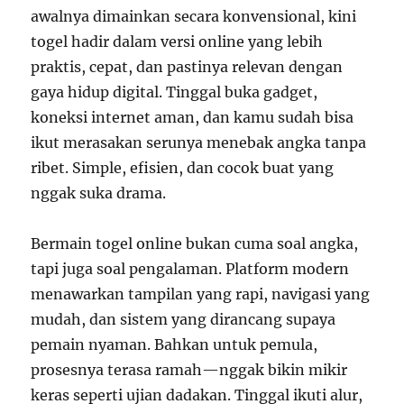
awalnya dimainkan secara konvensional, kini
Terbaik
togel hadir dalam versi online yang lebih
praktis, cepat, dan pastinya relevan dengan
gaya hidup digital. Tinggal buka gadget,
koneksi internet aman, dan kamu sudah bisa
ikut merasakan serunya menebak angka tanpa
ribet. Simple, efisien, dan cocok buat yang
nggak suka drama.
Bermain togel online bukan cuma soal angka,
tapi juga soal pengalaman. Platform modern
menawarkan tampilan yang rapi, navigasi yang
mudah, dan sistem yang dirancang supaya
pemain nyaman. Bahkan untuk pemula,
prosesnya terasa ramah—nggak bikin mikir
keras seperti ujian dadakan. Tinggal ikuti alur,