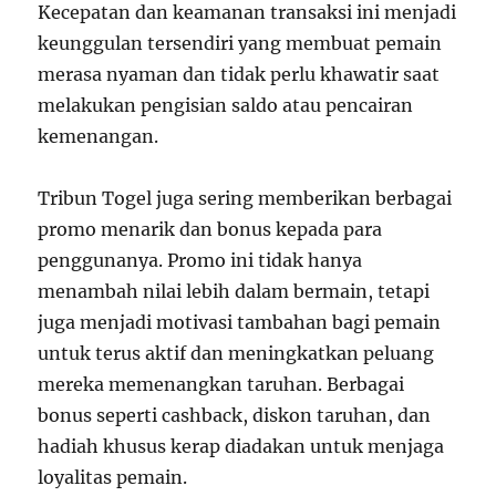
Kecepatan dan keamanan transaksi ini menjadi
keunggulan tersendiri yang membuat pemain
merasa nyaman dan tidak perlu khawatir saat
melakukan pengisian saldo atau pencairan
kemenangan.
Tribun Togel juga sering memberikan berbagai
promo menarik dan bonus kepada para
penggunanya. Promo ini tidak hanya
menambah nilai lebih dalam bermain, tetapi
juga menjadi motivasi tambahan bagi pemain
untuk terus aktif dan meningkatkan peluang
mereka memenangkan taruhan. Berbagai
bonus seperti cashback, diskon taruhan, dan
hadiah khusus kerap diadakan untuk menjaga
loyalitas pemain.