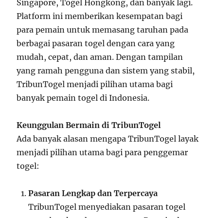
Singapore, Togel Hongkong, dan banyak lagi.
Platform ini memberikan kesempatan bagi
para pemain untuk memasang taruhan pada
berbagai pasaran togel dengan cara yang
mudah, cepat, dan aman. Dengan tampilan
yang ramah pengguna dan sistem yang stabil,
TribunTogel menjadi pilihan utama bagi
banyak pemain togel di Indonesia.
Keunggulan Bermain di TribunTogel
Ada banyak alasan mengapa TribunTogel layak
menjadi pilihan utama bagi para penggemar
togel:
Pasaran Lengkap dan Terpercaya
TribunTogel menyediakan pasaran togel