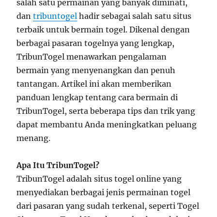
salah satu permainan yang banyak diminati,
dan
tribuntogel
hadir sebagai salah satu situs
terbaik untuk bermain togel. Dikenal dengan
berbagai pasaran togelnya yang lengkap,
TribunTogel menawarkan pengalaman
bermain yang menyenangkan dan penuh
tantangan. Artikel ini akan memberikan
panduan lengkap tentang cara bermain di
TribunTogel, serta beberapa tips dan trik yang
dapat membantu Anda meningkatkan peluang
menang.
Apa Itu TribunTogel?
TribunTogel adalah situs togel online yang
menyediakan berbagai jenis permainan togel
dari pasaran yang sudah terkenal, seperti Togel