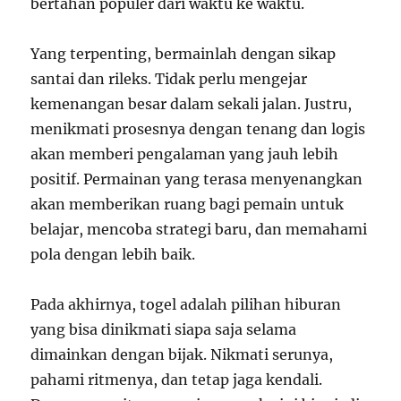
bertahan populer dari waktu ke waktu.
Yang terpenting, bermainlah dengan sikap
santai dan rileks. Tidak perlu mengejar
kemenangan besar dalam sekali jalan. Justru,
menikmati prosesnya dengan tenang dan logis
akan memberi pengalaman yang jauh lebih
positif. Permainan yang terasa menyenangkan
akan memberikan ruang bagi pemain untuk
belajar, mencoba strategi baru, dan memahami
pola dengan lebih baik.
Pada akhirnya, togel adalah pilihan hiburan
yang bisa dinikmati siapa saja selama
dimainkan dengan bijak. Nikmati serunya,
pahami ritmenya, dan tetap jaga kendali.