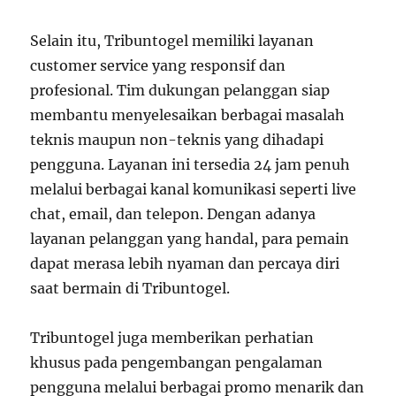
Selain itu, Tribuntogel memiliki layanan
customer service yang responsif dan
profesional. Tim dukungan pelanggan siap
membantu menyelesaikan berbagai masalah
teknis maupun non-teknis yang dihadapi
pengguna. Layanan ini tersedia 24 jam penuh
melalui berbagai kanal komunikasi seperti live
chat, email, dan telepon. Dengan adanya
layanan pelanggan yang handal, para pemain
dapat merasa lebih nyaman dan percaya diri
saat bermain di Tribuntogel.
Tribuntogel juga memberikan perhatian
khusus pada pengembangan pengalaman
pengguna melalui berbagai promo menarik dan