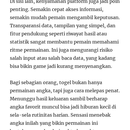
Di sisi lain, kenyamanan platform juga jadi poin
penting. Semakin cepat akses informasi,
semakin mudah pemain mengambil keputusan.
Transparansi data, tampilan yang simpel, dan
fitur pendukung seperti riwayat hasil atau
statistik sangat membantu pemain memahami
ritme permainan. Ini juga mengurangi risiko
salah input atau salah baca data, yang kadang
bisa bikin game jadi kurang menyenangkan.
Bagi sebagian orang, togel bukan hanya
permainan angka, tapi juga cara melepas penat.
Menunggu hasil keluaran sambil berharap
angka favorit muncul bisa jadi hiburan kecil di
sela-sela rutinitas harian. Sensasi menebak
angka inilah yang bikin permainan ini