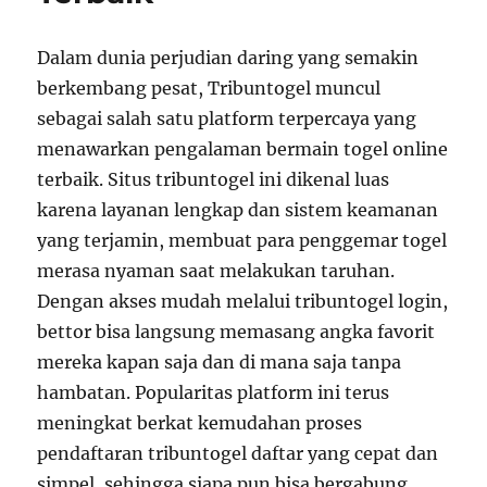
Dalam dunia perjudian daring yang semakin
berkembang pesat, Tribuntogel muncul
sebagai salah satu platform terpercaya yang
menawarkan pengalaman bermain togel online
terbaik. Situs tribuntogel ini dikenal luas
karena layanan lengkap dan sistem keamanan
yang terjamin, membuat para penggemar togel
merasa nyaman saat melakukan taruhan.
Dengan akses mudah melalui tribuntogel login,
bettor bisa langsung memasang angka favorit
mereka kapan saja dan di mana saja tanpa
hambatan. Popularitas platform ini terus
meningkat berkat kemudahan proses
pendaftaran tribuntogel daftar yang cepat dan
simpel, sehingga siapa pun bisa bergabung