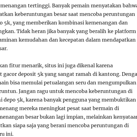
emenangan tertinggi. Banyak pemain menyatakan bahw
tkan keberuntungan besar saat mencoba peruntungan
epo 5k, yang memberikan kombinasi kemenangan dan
gkan. Tidak heran jika banyak yang beralih ke platform
 jaminan kemudahan dan kecepatan dalam mendapatkan
ar.
n fitur menarik, situs ini juga dikenal karena
 gacor deposit 5k yang sangat ramah di kantong. Deng
emain bisa memulai petualangan seru dan mengumpulkan
untun. Jangan ragu untuk mencoba keberuntungan di
 ini depo 5k, karena banyak pengguna yang membuktikan
menang mereka meningkat pesat saat bermain di
emenangan besar bukan lagi impian, melainkan kenyataa
atkan siapa saja yang berani mencoba peruntungan di
u ini.