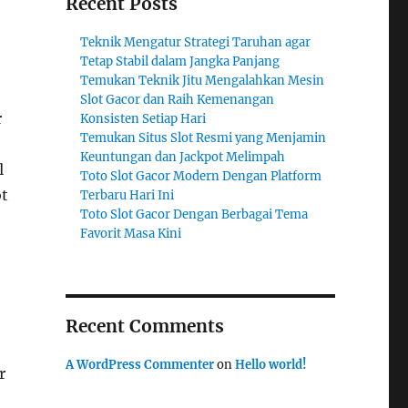
Recent Posts
Teknik Mengatur Strategi Taruhan agar
Tetap Stabil dalam Jangka Panjang
Temukan Teknik Jitu Mengalahkan Mesin
Slot Gacor dan Raih Kemenangan
r
Konsisten Setiap Hari
Temukan Situs Slot Resmi yang Menjamin
Keuntungan dan Jackpot Melimpah
l
Toto Slot Gacor Modern Dengan Platform
ot
Terbaru Hari Ini
Toto Slot Gacor Dengan Berbagai Tema
Favorit Masa Kini
Recent Comments
A WordPress Commenter
on
Hello world!
r