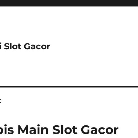
 Slot Gacor
k
pis Main Slot Gacor