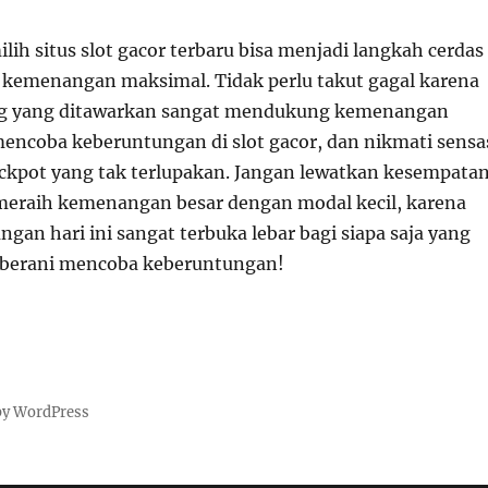
lih situs slot gacor terbaru bisa menjadi langkah cerdas
kemenangan maksimal. Tidak perlu takut gagal karena
ang yang ditawarkan sangat mendukung kemenangan
mencoba keberuntungan di slot gacor, dan nikmati sensa
kpot yang tak terlupakan. Jangan lewatkan kesempata
meraih kemenangan besar dengan modal kecil, karena
an hari ini sangat terbuka lebar bagi siapa saja yang
n berani mencoba keberuntungan!
by WordPress