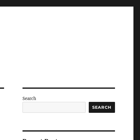
Search
SEARCH