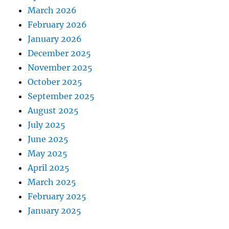
March 2026
February 2026
January 2026
December 2025
November 2025
October 2025
September 2025
August 2025
July 2025
June 2025
May 2025
April 2025
March 2025
February 2025
January 2025