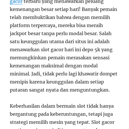
gacor
terbaru yang menawarkan peluang
kemenangan besar setiap hari! Banyak pemain
telah membuktikan bahwa dengan memilih
platform terpercaya, mereka bisa meraih
jackpot besar tanpa perlu modal besar. Salah
satu keunggulan utama dari situs ini adalah
menawarkan slot gacor hari ini depo 5k yang
memungkinkan pemain merasakan sensasi
kemenangan maksimal dengan modal
minimal. Jadi, tidak perlu lagi khawatir dompet
menipis karena keunggulan dalam setiap
putaran sangat nyata dan menguntungkan.
Keberhasilan dalam bermain slot tidak hanya
bergantung pada keberuntungan, tetapi juga
strategi memilih mesin yang tepat. Slot gacor