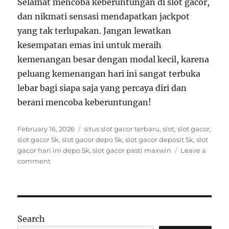
Selamat mencoba keberuntungan di slot gacor,
dan nikmati sensasi mendapatkan jackpot
yang tak terlupakan. Jangan lewatkan
kesempatan emas ini untuk meraih
kemenangan besar dengan modal kecil, karena
peluang kemenangan hari ini sangat terbuka
lebar bagi siapa saja yang percaya diri dan
berani mencoba keberuntungan!
Posted
Tags
February 16, 2026
situs slot gacor terbaru
,
slot
,
slot gacor
,
on
slot gacor 5k
,
slot gacor depo 5k
,
slot gacor deposit 5k
,
slot
gacor hari ini depo 5k
,
slot gacor pasti maxwin
Leave a
on
comment
Strategi
Modal
Tipis
Main
Slot
Search
Gacor