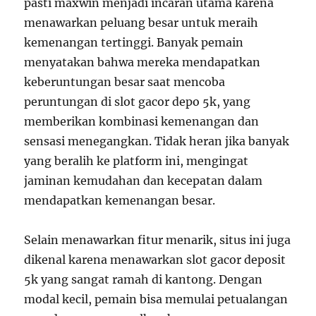
pasti maxwin menjadi incaran utama karena
menawarkan peluang besar untuk meraih
kemenangan tertinggi. Banyak pemain
menyatakan bahwa mereka mendapatkan
keberuntungan besar saat mencoba
peruntungan di slot gacor depo 5k, yang
memberikan kombinasi kemenangan dan
sensasi menegangkan. Tidak heran jika banyak
yang beralih ke platform ini, mengingat
jaminan kemudahan dan kecepatan dalam
mendapatkan kemenangan besar.
Selain menawarkan fitur menarik, situs ini juga
dikenal karena menawarkan slot gacor deposit
5k yang sangat ramah di kantong. Dengan
modal kecil, pemain bisa memulai petualangan