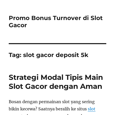
Promo Bonus Turnover di Slot
Gacor
Tag:
slot gacor deposit 5k
Strategi Modal Tipis Main
Slot Gacor dengan Aman
Bosan dengan permainan slot yang sering
bikin kecewa? Saatnya beralih ke situs
slot