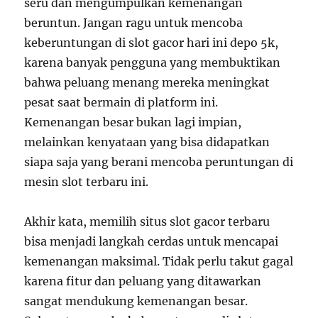
seru dan mengumpulkan kemenangan
beruntun. Jangan ragu untuk mencoba
keberuntungan di slot gacor hari ini depo 5k,
karena banyak pengguna yang membuktikan
bahwa peluang menang mereka meningkat
pesat saat bermain di platform ini.
Kemenangan besar bukan lagi impian,
melainkan kenyataan yang bisa didapatkan
siapa saja yang berani mencoba peruntungan di
mesin slot terbaru ini.
Akhir kata, memilih situs slot gacor terbaru
bisa menjadi langkah cerdas untuk mencapai
kemenangan maksimal. Tidak perlu takut gagal
karena fitur dan peluang yang ditawarkan
sangat mendukung kemenangan besar.