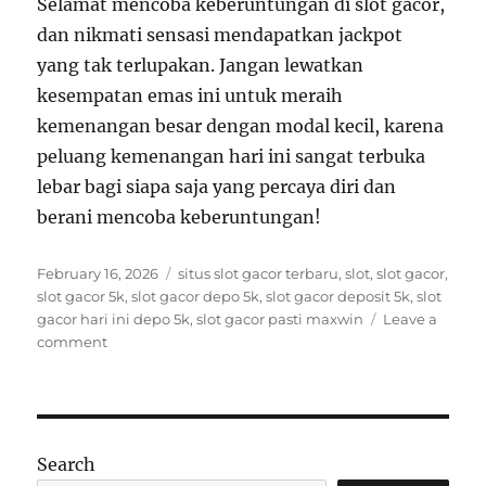
Selamat mencoba keberuntungan di slot gacor,
dan nikmati sensasi mendapatkan jackpot
yang tak terlupakan. Jangan lewatkan
kesempatan emas ini untuk meraih
kemenangan besar dengan modal kecil, karena
peluang kemenangan hari ini sangat terbuka
lebar bagi siapa saja yang percaya diri dan
berani mencoba keberuntungan!
Posted
Tags
February 16, 2026
situs slot gacor terbaru
,
slot
,
slot gacor
,
on
slot gacor 5k
,
slot gacor depo 5k
,
slot gacor deposit 5k
,
slot
gacor hari ini depo 5k
,
slot gacor pasti maxwin
Leave a
on
comment
Strategi
Modal
Tipis
Main
Slot
Search
Gacor