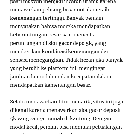
pasti maxwin menjadi incaran utama karena
menawarkan peluang besar untuk meraih
kemenangan tertinggi. Banyak pemain
menyatakan bahwa mereka mendapatkan
keberuntungan besar saat mencoba
peruntungan di slot gacor depo 5k, yang
memberikan kombinasi kemenangan dan
sensasi menegangkan. Tidak heran jika banyak
yang beralih ke platform ini, mengingat
jaminan kemudahan dan kecepatan dalam
mendapatkan kemenangan besar.
Selain menawarkan fitur menarik, situs ini juga
dikenal karena menawarkan slot gacor deposit
5k yang sangat ramah di kantong. Dengan
modal kecil, pemain bisa memulai petualangan