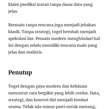
klaim prediksi instan tanpa dasar data yang
jelas.
Bermain tanpa rencana juga menjadi jebakan
klasik. Tanpa strategi, togel berubah menjadi
spekulasi liar. Pemain modern menghindari hal
ini dengan selalu memiliki rencana main yang
jelas dan realistis.
Penutup
Togel dengan gaya modern dan kekinian
menuntut cara berpikir yang lebih cerdas. Data,
strategi, dan kontrol diri menjadi fondasi
utama. Tidak ada rumus pasti untuk menang,