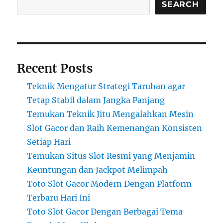
Angka
SEARCH
Panas
Biar
Peluang
Cuan
Makin
Recent Posts
Gila
Teknik Mengatur Strategi Taruhan agar
Tetap Stabil dalam Jangka Panjang
Temukan Teknik Jitu Mengalahkan Mesin
Slot Gacor dan Raih Kemenangan Konsisten
Setiap Hari
Temukan Situs Slot Resmi yang Menjamin
Keuntungan dan Jackpot Melimpah
Toto Slot Gacor Modern Dengan Platform
Terbaru Hari Ini
Toto Slot Gacor Dengan Berbagai Tema