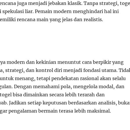
ncana juga menjadi jebakan klasik. Tanpa strategi, toge
 spekulasi liar. Pemain modern menghindari hal ini
miliki rencana main yang jelas dan realistis.
ya modern dan kekinian menuntut cara berpikir yang
ta, strategi, dan kontrol diri menjadi fondasi utama. Tida
 untuk menang, tetapi pendekatan rasional akan selalu
ulan. Dengan memahami pola, mengelola modal, dan
togel bisa dimainkan secara lebih terarah dan
ab. Jadikan setiap keputusan berdasarkan analisis, buk
agar pengalaman bermain terasa lebih maksimal.