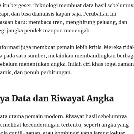
 itu bergeser. Teknologi membuat data hasil sebelumny
api, dan bisa dianalisis kapan saja. Perubahan ini
asaan baru: membaca tren, menghitung peluang, dan
egi jangka pendek maupun menengah.
informasi juga membuat pemain lebih kritis. Mereka tida
ya pada satu sumber, melainkan membandingkan berbag
ebelum menentukan angka. Inilah ciri khas togel zaman
amis, dan penuh perhitungan.
ya Data dan Riwayat Angka
jata utama pemain modern. Riwayat hasil sebelumnya
 melihat kecenderungan tertentu, seperti angka yang
ola ganjil-genap, atau kombinasi yang jarang keluar.