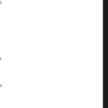
l
k
an