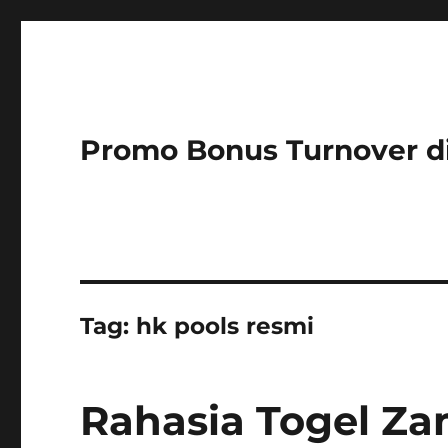
Promo Bonus Turnover di
Tag:
hk pools resmi
Rahasia Togel Z