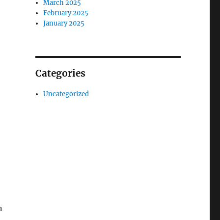
March 2025
February 2025
January 2025
Categories
Uncategorized
n