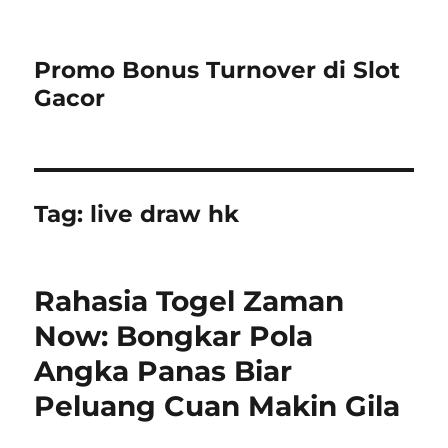
Promo Bonus Turnover di Slot
Gacor
Tag:
live draw hk
Rahasia Togel Zaman
Now: Bongkar Pola
Angka Panas Biar
Peluang Cuan Makin Gila