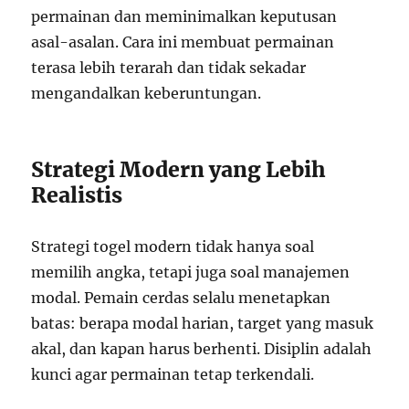
permainan dan meminimalkan keputusan
asal-asalan. Cara ini membuat permainan
terasa lebih terarah dan tidak sekadar
mengandalkan keberuntungan.
Strategi Modern yang Lebih
Realistis
Strategi togel modern tidak hanya soal
memilih angka, tetapi juga soal manajemen
modal. Pemain cerdas selalu menetapkan
batas: berapa modal harian, target yang masuk
akal, dan kapan harus berhenti. Disiplin adalah
kunci agar permainan tetap terkendali.