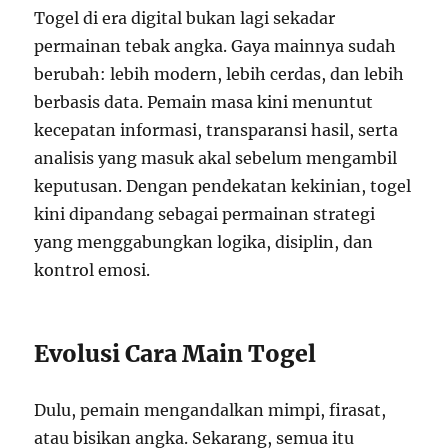
Togel di era digital bukan lagi sekadar
permainan tebak angka. Gaya mainnya sudah
berubah: lebih modern, lebih cerdas, dan lebih
berbasis data. Pemain masa kini menuntut
kecepatan informasi, transparansi hasil, serta
analisis yang masuk akal sebelum mengambil
keputusan. Dengan pendekatan kekinian, togel
kini dipandang sebagai permainan strategi
yang menggabungkan logika, disiplin, dan
kontrol emosi.
Evolusi Cara Main Togel
Dulu, pemain mengandalkan mimpi, firasat,
atau bisikan angka. Sekarang, semua itu