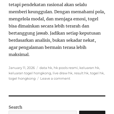
tetapi pendekatan rasional akan selalu
memberi keunggulan. Dengan memahami pola,
mengelola modal, dan menjaga emosi, togel
bisa dimainkan secara lebih terarah dan
bertanggung jawab. Jadikan setiap keputusan
berdasarkan analisis, bukan sekadar nekat,
agar pengalaman bermain terasa lebih
maksimal.
Posted
Tags
January 11, 2026
data hk
,
hk pools resmi
,
keluaran hk
,
on
keluaran togel hongkong
,
live draw hk
,
result hk
,
togel hk
,
on
togel hongkong
Leave a comment
Rahasia
Togel
Zaman
Now:
Bongkar
Search
Pola