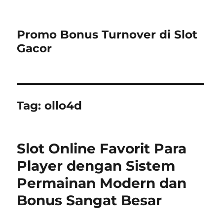
Promo Bonus Turnover di Slot
Gacor
Tag:
ollo4d
Slot Online Favorit Para
Player dengan Sistem
Permainan Modern dan
Bonus Sangat Besar