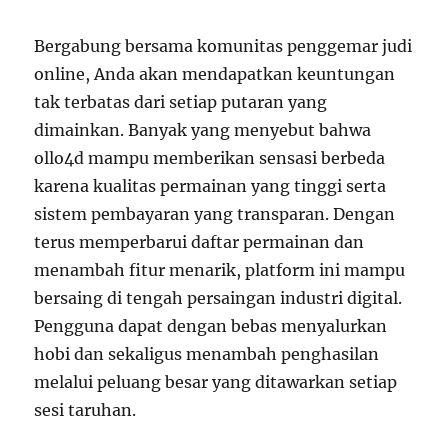
Bergabung bersama komunitas penggemar judi
online, Anda akan mendapatkan keuntungan
tak terbatas dari setiap putaran yang
dimainkan. Banyak yang menyebut bahwa
ollo4d mampu memberikan sensasi berbeda
karena kualitas permainan yang tinggi serta
sistem pembayaran yang transparan. Dengan
terus memperbarui daftar permainan dan
menambah fitur menarik, platform ini mampu
bersaing di tengah persaingan industri digital.
Pengguna dapat dengan bebas menyalurkan
hobi dan sekaligus menambah penghasilan
melalui peluang besar yang ditawarkan setiap
sesi taruhan.