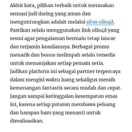
Akhir kata, pilihan terbaik untuk merasakan
sensasi judi daring yang aman dan
menguntungkan adalah melalui
situs ollo4d
.
Pastikan selalu menggunakan link ollo4d yang
resmi agar pengalaman bermain tetap lancar
dan terjamin keasliannya. Berbagai promo
menarik dan bonus melimpah selalu tersedia
untuk memanjakan setiap pemain setia.
Jadikan platform ini sebagai partner terpercaya
dalam mengisi waktu luang sekaligus meraih
kemenangan fantastis secara mudah dan cepat.
Jangan sampai ketinggalan kesempatan emas
ini, karena setiap putaran membawa peluang
dan harapan baru yang menanti untuk
direalisasikan.