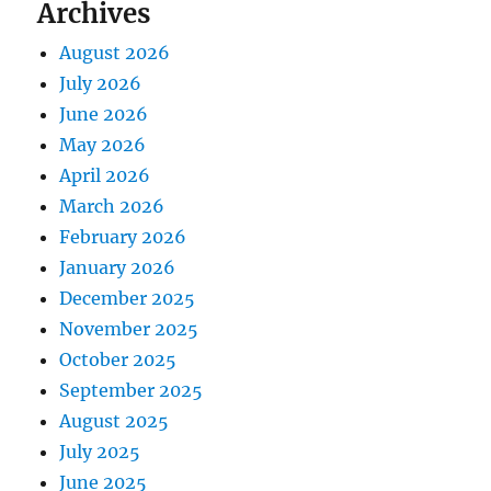
Archives
August 2026
July 2026
June 2026
May 2026
April 2026
March 2026
February 2026
January 2026
December 2025
November 2025
October 2025
September 2025
August 2025
July 2025
June 2025