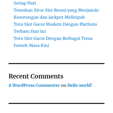
Setiap Hari
Temukan Situs Slot Resmi yang Menjamin
Keuntungan dan Jackpot Melimpah
Toto Slot Gacor Modern Dengan Platform
Terbaru Hari Ini
Toto Slot Gacor Dengan Berbagai Tema
Favorit Masa Kini
Recent Comments
A WordPress Commenter
on
Hello world!