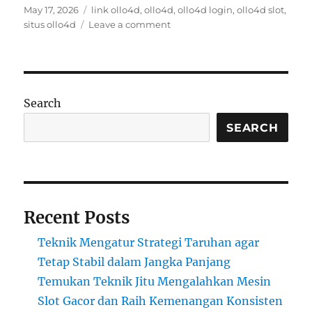
Posted
Tags
May 17, 2026
link ollo4d
,
ollo4d
,
ollo4d login
,
ollo4d slot
,
on
on
situs ollo4d
Leave a comment
Slot
Online
Favorit
Para
Player
Search
dengan
Sistem
SEARCH
Permainan
Modern
dan
Bonus
Sangat
Recent Posts
Besar
Teknik Mengatur Strategi Taruhan agar
Tetap Stabil dalam Jangka Panjang
Temukan Teknik Jitu Mengalahkan Mesin
Slot Gacor dan Raih Kemenangan Konsisten