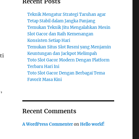
Recent Posts
Teknik Mengatur Strategi Taruhan agar
Tetap Stabil dalam Jangka Panjang
Temukan Teknik Jitu Mengalahkan Mesin
Slot Gacor dan Raih Kemenangan
Konsisten Setiap Hari
Temukan Situs Slot Resmi yang Menjamin
Keuntungan dan Jackpot Melimpah
ti
Toto Slot Gacor Modern Dengan Platform
Terbaru Hari Ini
Toto Slot Gacor Dengan Berbagai Tema
Favorit Masa Kini
,
Recent Comments
A WordPress Commenter
on
Hello world!