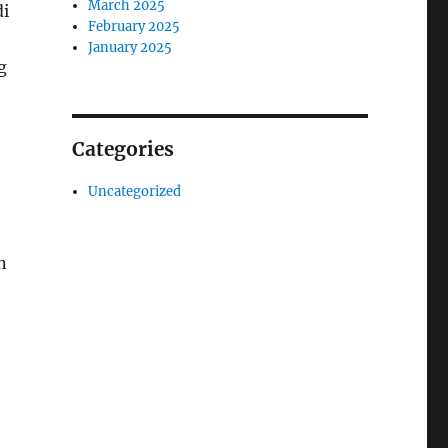
March 2025
di
February 2025
January 2025
g
Categories
Uncategorized
n