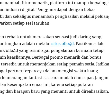
enambah fitur menarik, platform ini mampu bersaing 
an industri digital. Pengguna dapat dengan bebas
bi dan sekaligus menambah penghasilan melalui peluan
arkan setiap sesi taruhan.
han terbaik untuk merasakan sensasi judi daring yang
ntungkan adalah melalui
situs ollo4d
. Pastikan selalu
k ollo4d yang resmi agar pengalaman bermain tetap
amin keasliannya. Berbagai promo menarik dan bonus
 tersedia untuk memanjakan setiap pemain setia. Jadika
bagai partner terpercaya dalam mengisi waktu luang
h kemenangan fantastis secara mudah dan cepat. Jangan
lan kesempatan emas ini, karena setiap putaran
 dan harapan baru yang menanti untuk direalisasikan.