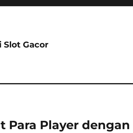
 Slot Gacor
it Para Player dengan