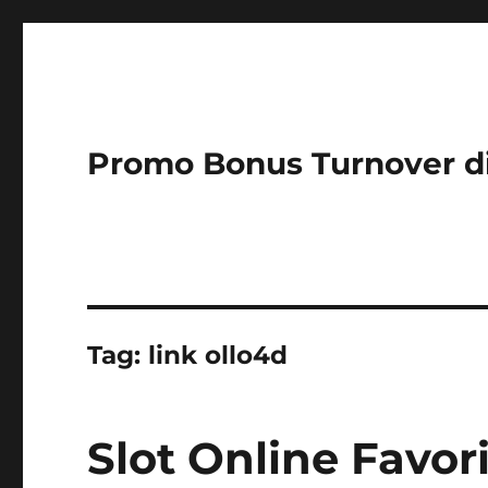
Promo Bonus Turnover di
Tag:
link ollo4d
Slot Online Favor