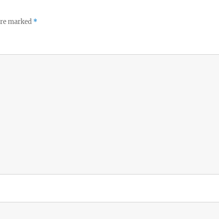
 are marked
*