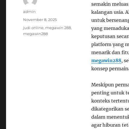
semakin meluas 
Author
admin
kalangan usia. 
Posted
November 8, 2025
untuk bersenan
on
Tags
judi online
,
megawin 288
,
yang memadukan
megawin288
keputusan seca
platform yang 
menarik dan fitu
megawin288
, s
konsep permaina
Meskipun perma
penting untuk t
konteks tertent
dikategorikan s
dalam menentuka
agar hiburan te