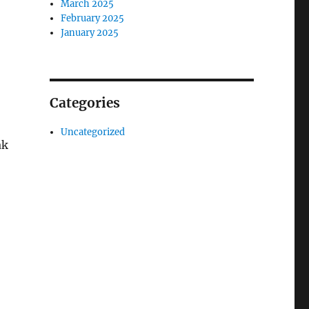
March 2025
February 2025
January 2025
Categories
Uncategorized
ak