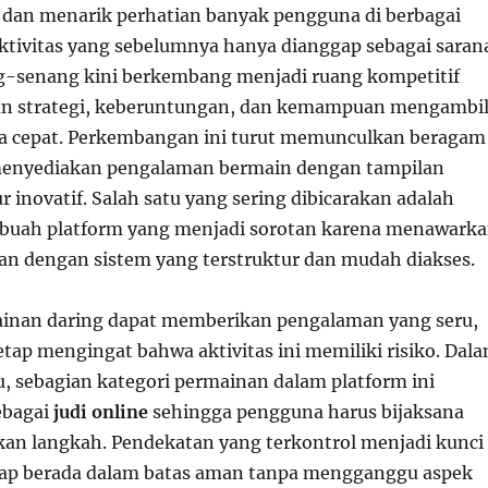
dan menarik perhatian banyak pengguna di berbagai
Aktivitas yang sebelumnya hanya dianggap sebagai saran
g-senang kini berkembang menjadi ruang kompetitif
 strategi, keberuntungan, dan kemampuan mengambi
ra cepat. Perkembangan ini turut memunculkan beragam
menyediakan pengalaman bermain dengan tampilan
r inovatif. Salah satu yang sering dibicarakan adalah
ebuah platform yang menjadi sorotan karena menawark
n dengan sistem yang terstruktur dan mudah diakses.
inan daring dapat memberikan pengalaman yang seru,
etap mengingat bahwa aktivitas ini memiliki risiko. Dal
u, sebagian kategori permainan dalam platform ini
ebagai
judi online
sehingga pengguna harus bijaksana
n langkah. Pendekatan yang terkontrol menjadi kunci
tap berada dalam batas aman tanpa mengganggu aspek