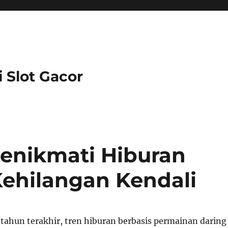
 Slot Gacor
Menikmati Hiburan
Kehilangan Kendali
tahun terakhir, tren hiburan berbasis permainan daring