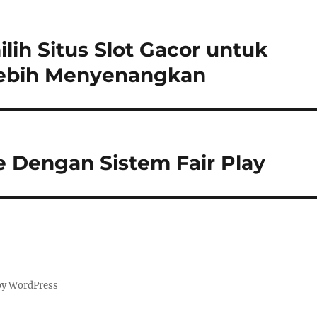
lih Situs Slot Gacor untuk
Lebih Menyenangkan
ne Dengan Sistem Fair Play
by WordPress