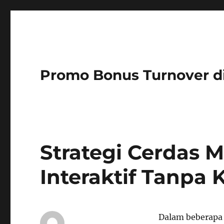
Promo Bonus Turnover di
Strategi Cerdas 
Interaktif Tanpa 
Dalam beberapa 