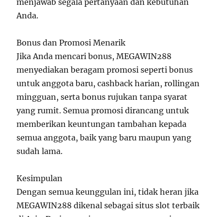
menjawab segala pertanyaan dan kebutuhan
Anda.
Bonus dan Promosi Menarik
Jika Anda mencari bonus, MEGAWIN288
menyediakan beragam promosi seperti bonus
untuk anggota baru, cashback harian, rollingan
mingguan, serta bonus rujukan tanpa syarat
yang rumit. Semua promosi dirancang untuk
memberikan keuntungan tambahan kepada
semua anggota, baik yang baru maupun yang
sudah lama.
Kesimpulan
Dengan semua keunggulan ini, tidak heran jika
MEGAWIN288 dikenal sebagai situs slot terbaik