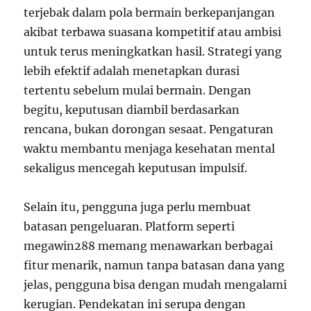
terjebak dalam pola bermain berkepanjangan
akibat terbawa suasana kompetitif atau ambisi
untuk terus meningkatkan hasil. Strategi yang
lebih efektif adalah menetapkan durasi
tertentu sebelum mulai bermain. Dengan
begitu, keputusan diambil berdasarkan
rencana, bukan dorongan sesaat. Pengaturan
waktu membantu menjaga kesehatan mental
sekaligus mencegah keputusan impulsif.
Selain itu, pengguna juga perlu membuat
batasan pengeluaran. Platform seperti
megawin288 memang menawarkan berbagai
fitur menarik, namun tanpa batasan dana yang
jelas, pengguna bisa dengan mudah mengalami
kerugian. Pendekatan ini serupa dengan