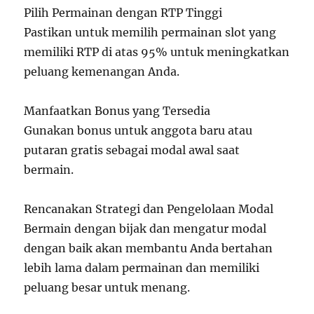
Pilih Permainan dengan RTP Tinggi
Pastikan untuk memilih permainan slot yang
memiliki RTP di atas 95% untuk meningkatkan
peluang kemenangan Anda.
Manfaatkan Bonus yang Tersedia
Gunakan bonus untuk anggota baru atau
putaran gratis sebagai modal awal saat
bermain.
Rencanakan Strategi dan Pengelolaan Modal
Bermain dengan bijak dan mengatur modal
dengan baik akan membantu Anda bertahan
lebih lama dalam permainan dan memiliki
peluang besar untuk menang.