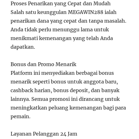
Proses Penarikan yang Cepat dan Mudah
Salah satu keunggulan MEGAWIN288 ialah
penarikan dana yang cepat dan tanpa masalah.
Anda tidak perlu menunggu lama untuk
menikmati kemenangan yang telah Anda
dapatkan.
Bonus dan Promo Menarik
Platform ini menyediakan berbagai bonus
menarik seperti bonus untuk anggota baru,
cashback harian, bonus deposit, dan banyak
lainnya. Semua promosi ini dirancang untuk
meningkatkan peluang kemenangan bagi para
pemain.
Layanan Pelanggan 24 Jam