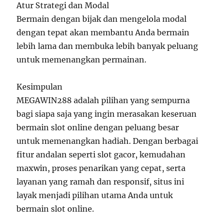
Atur Strategi dan Modal
Bermain dengan bijak dan mengelola modal
dengan tepat akan membantu Anda bermain
lebih lama dan membuka lebih banyak peluang
untuk memenangkan permainan.
Kesimpulan
MEGAWIN288 adalah pilihan yang sempurna
bagi siapa saja yang ingin merasakan keseruan
bermain slot online dengan peluang besar
untuk memenangkan hadiah. Dengan berbagai
fitur andalan seperti slot gacor, kemudahan
maxwin, proses penarikan yang cepat, serta
layanan yang ramah dan responsif, situs ini
layak menjadi pilihan utama Anda untuk
bermain slot online.