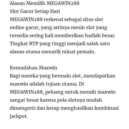
Alasan Memilih MEGAWIN288
Slot Gacor Setiap Hari
MEGAWIN288 terkenal sebagai situs slot
online gacor, yang artinya mesin slot yang
tersedia sering kali memberikan hadiah besar.
Tingkat RTP yang tinggi menjadi salah satu
alasan utama menarik minat pemain.
Kemudahan Maxwin
Bagi mereka yang bermain slot, mendapatkan
maxwin adalah tujuan utama. Di
MEGAWIN288, peluang untuk meraih maxwin
sangat besar karena pola slotnya mudah
dimengerti dan kerap menghasilkan kombinasi
jackpot.