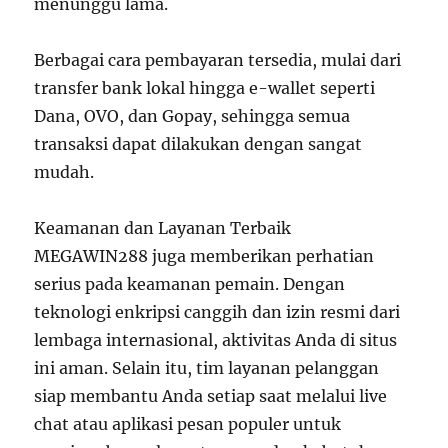
menunggu lama.
Berbagai cara pembayaran tersedia, mulai dari
transfer bank lokal hingga e-wallet seperti
Dana, OVO, dan Gopay, sehingga semua
transaksi dapat dilakukan dengan sangat
mudah.
Keamanan dan Layanan Terbaik
MEGAWIN288 juga memberikan perhatian
serius pada keamanan pemain. Dengan
teknologi enkripsi canggih dan izin resmi dari
lembaga internasional, aktivitas Anda di situs
ini aman. Selain itu, tim layanan pelanggan
siap membantu Anda setiap saat melalui live
chat atau aplikasi pesan populer untuk