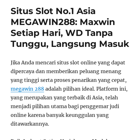
Menikmati
Situs Slot No.1 Asia
Hiburan
Interaktif
MEGAWIN288: Maxwin
Tanpa
Setiap Hari, WD Tanpa
Kehilangan
Kendali
Tunggu, Langsung Masuk
Jika Anda mencari situs slot online yang dapat
dipercaya dan memberikan peluang menang
yang tinggi serta proses penarikan yang cepat,
megawin 288
adalah pilihan ideal. Platform ini,
yang merupakan yang terbaik di Asia, telah
menjadi pilihan utama bagi penggemar judi
online karena banyak keunggulan yang
ditawarkannya.