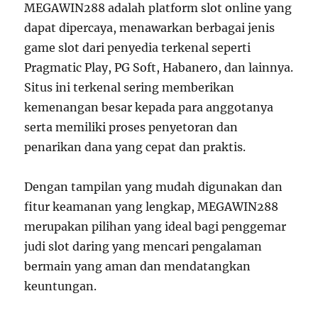
MEGAWIN288 adalah platform slot online yang
dapat dipercaya, menawarkan berbagai jenis
game slot dari penyedia terkenal seperti
Pragmatic Play, PG Soft, Habanero, dan lainnya.
Situs ini terkenal sering memberikan
kemenangan besar kepada para anggotanya
serta memiliki proses penyetoran dan
penarikan dana yang cepat dan praktis.
Dengan tampilan yang mudah digunakan dan
fitur keamanan yang lengkap, MEGAWIN288
merupakan pilihan yang ideal bagi penggemar
judi slot daring yang mencari pengalaman
bermain yang aman dan mendatangkan
keuntungan.