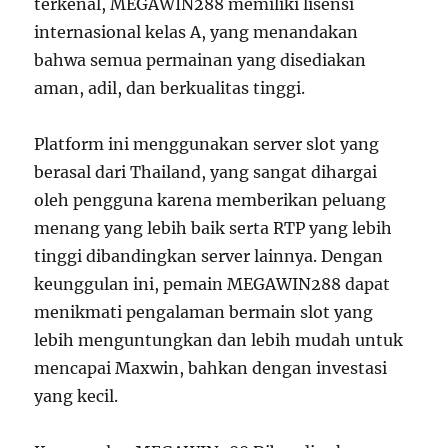
terkenal, MEGAWIN288 memiliki lisensi
internasional kelas A, yang menandakan
bahwa semua permainan yang disediakan
aman, adil, dan berkualitas tinggi.
Platform ini menggunakan server slot yang
berasal dari Thailand, yang sangat dihargai
oleh pengguna karena memberikan peluang
menang yang lebih baik serta RTP yang lebih
tinggi dibandingkan server lainnya. Dengan
keunggulan ini, pemain MEGAWIN288 dapat
menikmati pengalaman bermain slot yang
lebih menguntungkan dan lebih mudah untuk
mencapai Maxwin, bahkan dengan investasi
yang kecil.