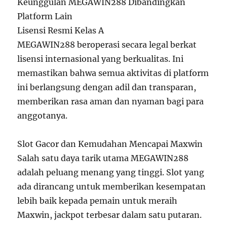
Keunggulan MEGAWIN288 Dibandingkan
Platform Lain
Lisensi Resmi Kelas A
MEGAWIN288 beroperasi secara legal berkat
lisensi internasional yang berkualitas. Ini
memastikan bahwa semua aktivitas di platform
ini berlangsung dengan adil dan transparan,
memberikan rasa aman dan nyaman bagi para
anggotanya.
Slot Gacor dan Kemudahan Mencapai Maxwin
Salah satu daya tarik utama MEGAWIN288
adalah peluang menang yang tinggi. Slot yang
ada dirancang untuk memberikan kesempatan
lebih baik kepada pemain untuk meraih
Maxwin, jackpot terbesar dalam satu putaran.