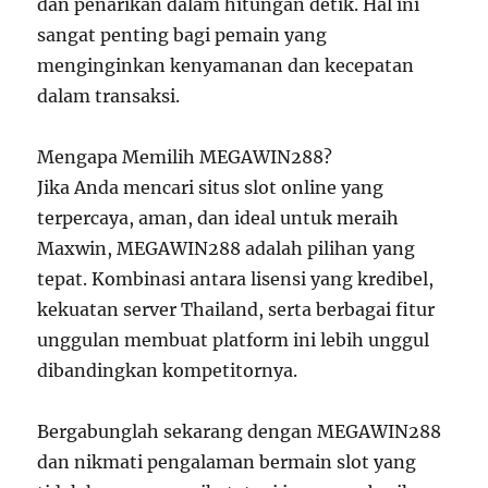
dan penarikan dalam hitungan detik. Hal ini
sangat penting bagi pemain yang
menginginkan kenyamanan dan kecepatan
dalam transaksi.
Mengapa Memilih MEGAWIN288?
Jika Anda mencari situs slot online yang
terpercaya, aman, dan ideal untuk meraih
Maxwin, MEGAWIN288 adalah pilihan yang
tepat. Kombinasi antara lisensi yang kredibel,
kekuatan server Thailand, serta berbagai fitur
unggulan membuat platform ini lebih unggul
dibandingkan kompetitornya.
Bergabunglah sekarang dengan MEGAWIN288
dan nikmati pengalaman bermain slot yang