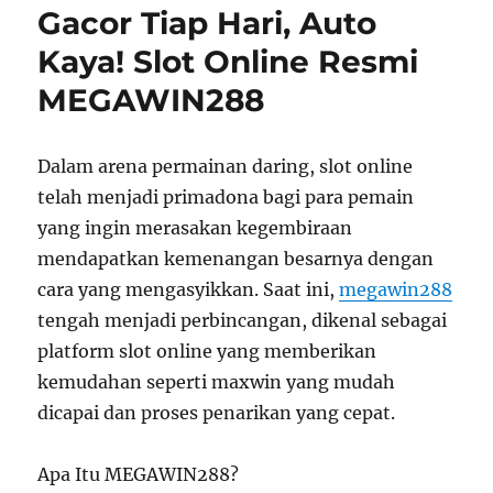
Gacor Tiap Hari, Auto
Asia
MEGAWIN288:
Kaya! Slot Online Resmi
Maxwin
MEGAWIN288
Setiap
Hari,
WD
Tanpa
Dalam arena permainan daring, slot online
Tunggu,
telah menjadi primadona bagi para pemain
Langsung
yang ingin merasakan kegembiraan
Masuk
mendapatkan kemenangan besarnya dengan
cara yang mengasyikkan. Saat ini,
megawin288
tengah menjadi perbincangan, dikenal sebagai
platform slot online yang memberikan
kemudahan seperti maxwin yang mudah
dicapai dan proses penarikan yang cepat.
Apa Itu MEGAWIN288?