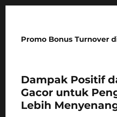
Promo Bonus Turnover di
Dampak Positif da
Gacor untuk Pen
Lebih Menyenan