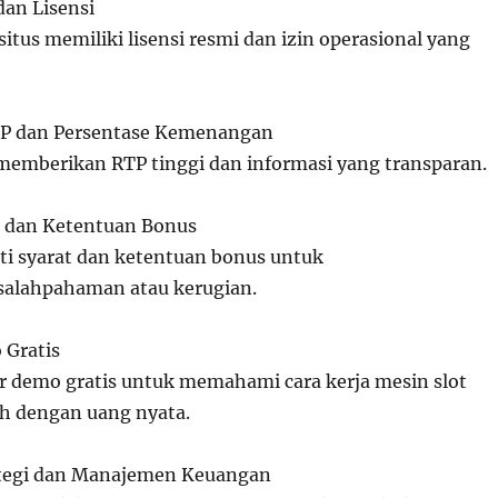
dan Lisensi
itus memiliki lisensi resmi dan izin operasional yang
TP dan Persentase Kemenangan
g memberikan RTP tinggi dan informasi yang transparan.
at dan Ketentuan Bonus
iti syarat dan ketentuan bonus untuk
salahpahaman atau kerugian.
 Gratis
r demo gratis untuk memahami cara kerja mesin slot
h dengan uang nyata.
tegi dan Manajemen Keuangan