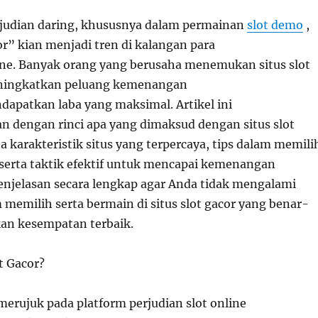
judian daring, khususnya dalam permainan
slot demo
,
cor” kian menjadi tren di kalangan para
ine. Banyak orang yang berusaha menemukan situs slot
ningkatkan peluang kemenangan
apatkan laba yang maksimal. Artikel ini
n dengan rinci apa yang dimaksud dengan situs slot
 karakteristik situs yang terpercaya, tips dalam memili
, serta taktik efektif untuk mencapai kemenangan
penjelasan secara lengkap agar Anda tidak mengalami
 memilih serta bermain di situs slot gacor yang benar-
an kesempatan terbaik.
ot Gacor?
 merujuk pada platform perjudian slot online