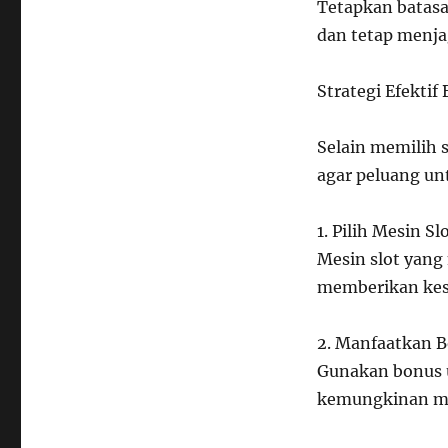
Tetapkan batasa
dan tetap menja
Strategi Efektif
Selain memilih 
agar peluang u
1. Pilih Mesin S
Mesin slot yang
memberikan kes
2. Manfaatkan 
Gunakan bonus 
kemungkinan m