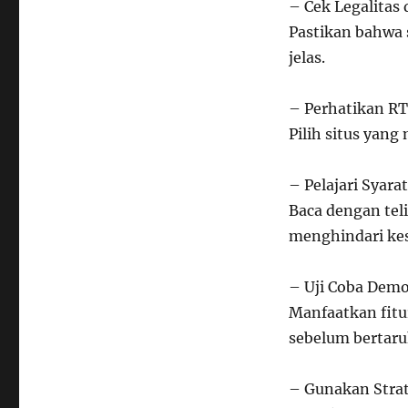
– Cek Legalitas 
Pastikan bahwa s
jelas.
– Perhatikan R
Pilih situs yan
– Pelajari Syar
Baca dengan tel
menghindari ke
– Uji Coba Demo
Manfaatkan fitu
sebelum bertaru
– Gunakan Stra