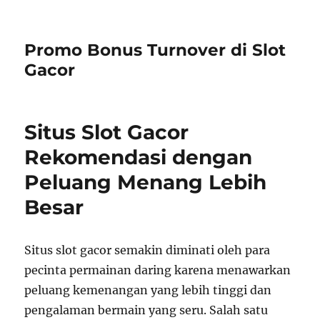
Promo Bonus Turnover di Slot
Gacor
Situs Slot Gacor
Rekomendasi dengan
Peluang Menang Lebih
Besar
Situs slot gacor semakin diminati oleh para
pecinta permainan daring karena menawarkan
peluang kemenangan yang lebih tinggi dan
pengalaman bermain yang seru. Salah satu