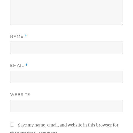
NAME
*
EMAIL
*
WEBSITE
Save my name, email, and website in this browser for