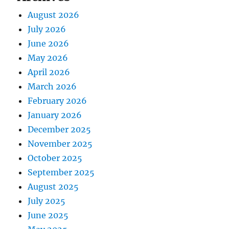
August 2026
July 2026
June 2026
May 2026
April 2026
March 2026
February 2026
January 2026
December 2025
November 2025
October 2025
September 2025
August 2025
July 2025
June 2025