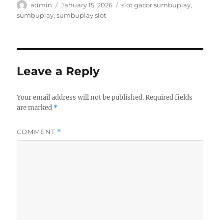
Author
Posted
Tags
admin
January 15, 2026
slot gacor sumbuplay
,
on
sumbuplay
,
sumbuplay slot
Leave a Reply
Your email address will not be published.
Required fields
are marked
*
COMMENT
*