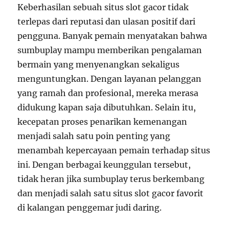
Keberhasilan sebuah situs slot gacor tidak
terlepas dari reputasi dan ulasan positif dari
pengguna. Banyak pemain menyatakan bahwa
sumbuplay mampu memberikan pengalaman
bermain yang menyenangkan sekaligus
menguntungkan. Dengan layanan pelanggan
yang ramah dan profesional, mereka merasa
didukung kapan saja dibutuhkan. Selain itu,
kecepatan proses penarikan kemenangan
menjadi salah satu poin penting yang
menambah kepercayaan pemain terhadap situs
ini. Dengan berbagai keunggulan tersebut,
tidak heran jika sumbuplay terus berkembang
dan menjadi salah satu situs slot gacor favorit
di kalangan penggemar judi daring.