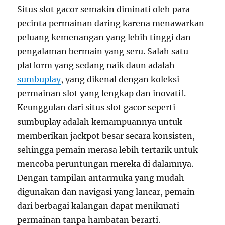
Situs slot gacor semakin diminati oleh para
pecinta permainan daring karena menawarkan
peluang kemenangan yang lebih tinggi dan
pengalaman bermain yang seru. Salah satu
platform yang sedang naik daun adalah
sumbuplay
, yang dikenal dengan koleksi
permainan slot yang lengkap dan inovatif.
Keunggulan dari situs slot gacor seperti
sumbuplay adalah kemampuannya untuk
memberikan jackpot besar secara konsisten,
sehingga pemain merasa lebih tertarik untuk
mencoba peruntungan mereka di dalamnya.
Dengan tampilan antarmuka yang mudah
digunakan dan navigasi yang lancar, pemain
dari berbagai kalangan dapat menikmati
permainan tanpa hambatan berarti.