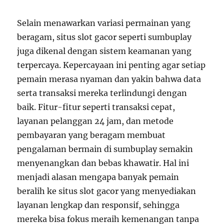
Selain menawarkan variasi permainan yang
beragam, situs slot gacor seperti sumbuplay
juga dikenal dengan sistem keamanan yang
terpercaya. Kepercayaan ini penting agar setiap
pemain merasa nyaman dan yakin bahwa data
serta transaksi mereka terlindungi dengan
baik. Fitur-fitur seperti transaksi cepat,
layanan pelanggan 24 jam, dan metode
pembayaran yang beragam membuat
pengalaman bermain di sumbuplay semakin
menyenangkan dan bebas khawatir. Hal ini
menjadi alasan mengapa banyak pemain
beralih ke situs slot gacor yang menyediakan
layanan lengkap dan responsif, sehingga
mereka bisa fokus meraih kemenangan tanpa