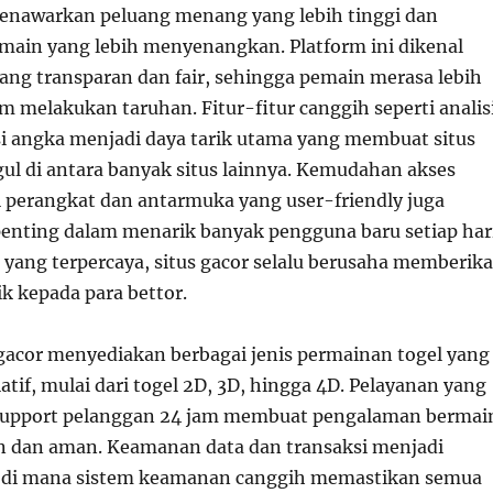
enawarkan peluang menang yang lebih tinggi dan
ain yang lebih menyenangkan. Platform ini dikenal
ang transparan dan fair, sehingga pemain merasa lebih
am melakukan taruhan. Fitur-fitur canggih seperti analis
si angka menjadi daya tarik utama yang membuat situs
gul di antara banyak situs lainnya. Kemudahan akses
i perangkat dan antarmuka yang user-friendly juga
penting dalam menarik banyak pengguna baru setiap hari
 yang terpercaya, situs gacor selalu berusaha memberik
k kepada para bettor.
s gacor menyediakan berbagai jenis permainan togel yang
atif, mulai dari togel 2D, 3D, hingga 4D. Pelayanan yang
 support pelanggan 24 jam membuat pengalaman bermai
 dan aman. Keamanan data dan transaksi menjadi
a, di mana sistem keamanan canggih memastikan semua