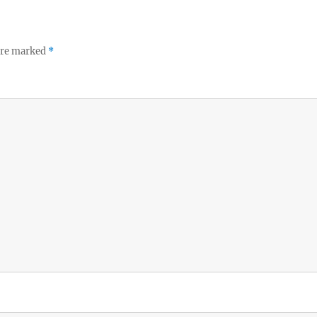
 are marked
*