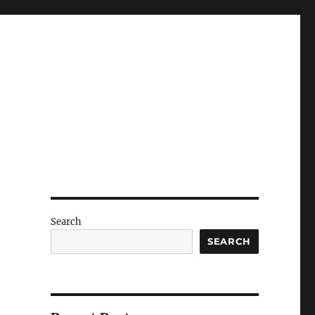
Search
SEARCH