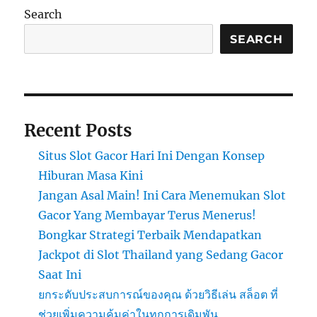
Search
SEARCH
Recent Posts
Situs Slot Gacor Hari Ini Dengan Konsep
Hiburan Masa Kini
Jangan Asal Main! Ini Cara Menemukan Slot
Gacor Yang Membayar Terus Menerus!
Bongkar Strategi Terbaik Mendapatkan
Jackpot di Slot Thailand yang Sedang Gacor
Saat Ini
ยกระดับประสบการณ์ของคุณ ด้วยวิธีเล่น สล็อต ที่
ช่วยเพิ่มความคุ้มค่าในทุกการเดิมพัน