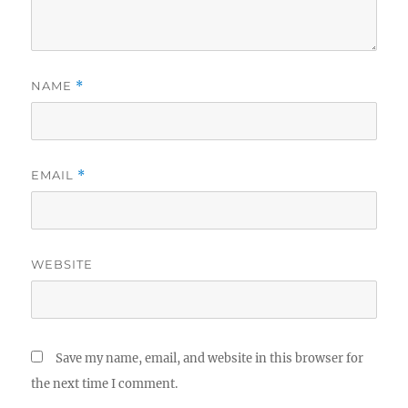
NAME
*
EMAIL
*
WEBSITE
Save my name, email, and website in this browser for
the next time I comment.