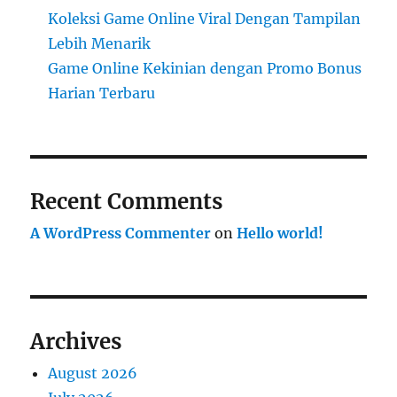
Koleksi Game Online Viral Dengan Tampilan
Lebih Menarik
Game Online Kekinian dengan Promo Bonus
Harian Terbaru
Recent Comments
A WordPress Commenter
on
Hello world!
Archives
August 2026