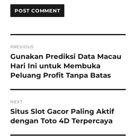
Post
PREVIOUS
navigation
Gunakan Prediksi Data Macau
Previous
post:
Hari Ini untuk Membuka
Peluang Profit Tanpa Batas
NEXT
Situs Slot Gacor Paling Aktif
Next
post:
dengan Toto 4D Terpercaya