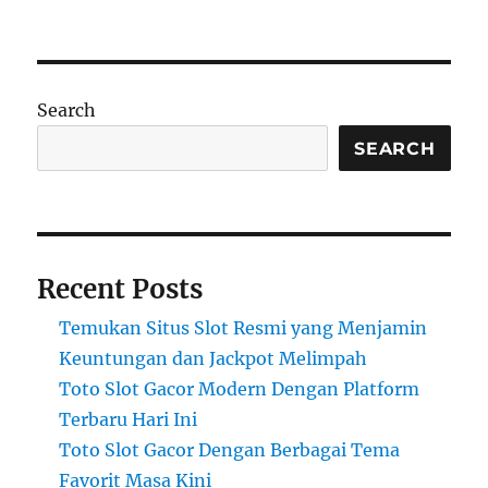
Search
SEARCH
Recent Posts
Temukan Situs Slot Resmi yang Menjamin
Keuntungan dan Jackpot Melimpah
Toto Slot Gacor Modern Dengan Platform
Terbaru Hari Ini
Toto Slot Gacor Dengan Berbagai Tema
Favorit Masa Kini