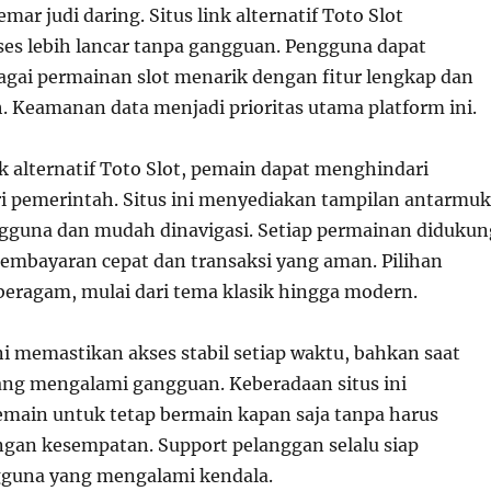
ar judi daring. Situs link alternatif Toto Slot
s lebih lancar tanpa gangguan. Pengguna dapat
gai permainan slot menarik dengan fitur lengkap dan
 Keamanan data menjadi prioritas utama platform ini.
k alternatif Toto Slot, pemain dapat menghindari
i pemerintah. Situs ini menyediakan tampilan antarmu
gguna dan mudah dinavigasi. Setiap permainan didukun
embayaran cepat dan transaksi yang aman. Pilihan
eragam, mulai dari tema klasik hingga modern.
ini memastikan akses stabil setiap waktu, bahkan saat
ang mengalami gangguan. Keberadaan situs ini
ain untuk tetap bermain kapan saja tanpa harus
ngan kesempatan. Support pelanggan selalu siap
una yang mengalami kendala.