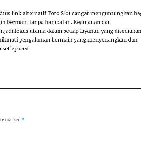
tus link alternatif Toto Slot sangat menguntungkan ba
gin bermain tanpa hambatan. Keamanan dan
adi fokus utama dalam setiap layanan yang disediakan
nikmati pengalaman bermain yang menyenangkan dan
setiap saat.
 are marked
*