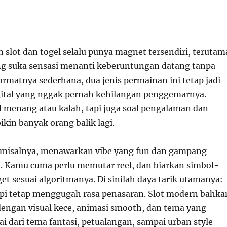
 slot dan togel selalu punya magnet tersendiri, terutam
g suka sensasi menanti keberuntungan datang tanpa
ormatnya sederhana, dua jenis permainan ini tetap jadi
gital yang nggak pernah kehilangan penggemarnya.
 menang atau kalah, tapi juga soal pengalaman dan
ikin banyak orang balik lagi.
 misalnya, menawarkan vibe yang fun dan gampang
un. Kamu cuma perlu memutar reel, dan biarkan simbol-
get sesuai algoritmanya. Di sinilah daya tarik utamanya:
tapi tetap menggugah rasa penasaran. Slot modern bahka
engan visual kece, animasi smooth, dan tema yang
ai dari tema fantasi, petualangan, sampai urban style—