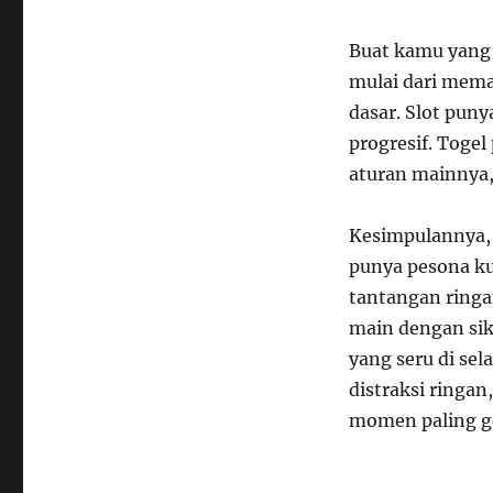
Buat kamu yang 
mulai dari mema
dasar. Slot puny
progresif. Togel
aturan mainnya,
Kesimpulannya, 
punya pesona ku
tantangan ringa
main dengan sika
yang seru di sela
distraksi ringan
momen paling gok