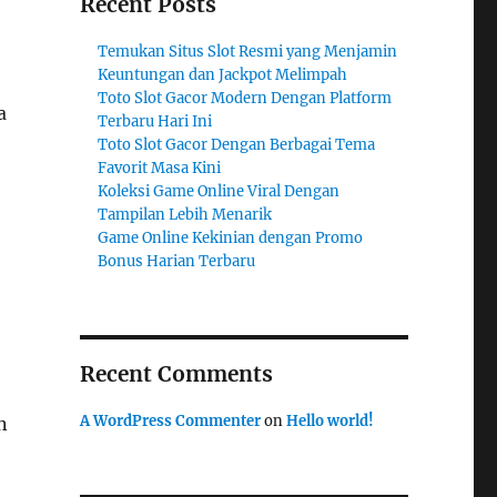
Recent Posts
Temukan Situs Slot Resmi yang Menjamin
Keuntungan dan Jackpot Melimpah
Toto Slot Gacor Modern Dengan Platform
a
Terbaru Hari Ini
Toto Slot Gacor Dengan Berbagai Tema
Favorit Masa Kini
Koleksi Game Online Viral Dengan
Tampilan Lebih Menarik
Game Online Kekinian dengan Promo
Bonus Harian Terbaru
Recent Comments
A WordPress Commenter
on
Hello world!
n