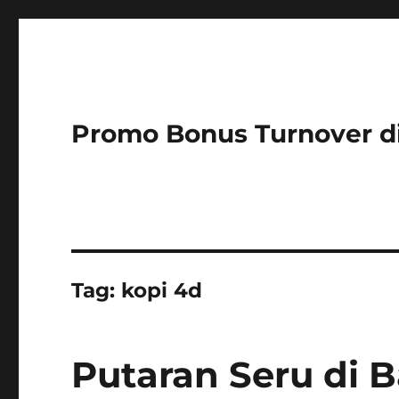
Promo Bonus Turnover di
Tag:
kopi 4d
Putaran Seru di B