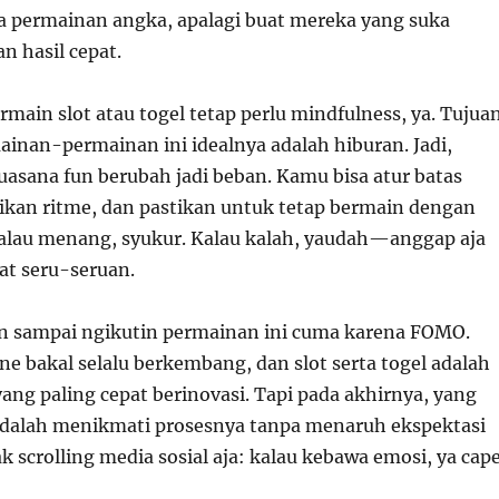
a permainan angka, apalagi buat mereka yang suka
an hasil cepat.
rmain slot atau togel tetap perlu mindfulness, ya. Tujua
ainan-permainan ini idealnya adalah hiburan. Jadi,
uasana fun berubah jadi beban. Kamu bisa atur batas
ikan ritme, dan pastikan untuk tetap bermain dengan
Kalau menang, syukur. Kalau kalah, yaudah—anggap aja
at seru-seruan.
gan sampai ngikutin permainan ini cuma karena FOMO.
e bakal selalu berkembang, dan slot serta togel adalah
ang paling cepat berinovasi. Tapi pada akhirnya, yang
adalah menikmati prosesnya tanpa menaruh ekspektasi
k scrolling media sosial aja: kalau kebawa emosi, ya cap