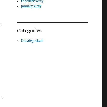
February 2025
January 2025
n
Categories
Uncategorized
ek