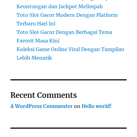
Keuntungan dan Jackpot Melimpah
Toto Slot Gacor Modern Dengan Platform
Terbaru Hari Ini
Toto Slot Gacor Dengan Berbagai Tema
Favorit Masa Kini
Koleksi Game Online Viral Dengan Tampilan
Lebih Menarik
Recent Comments
A WordPress Commenter
on
Hello world!