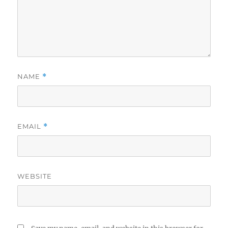
NAME
*
EMAIL
*
WEBSITE