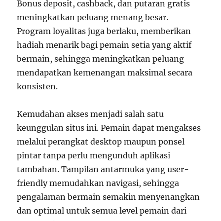
Bonus deposit, cashback, dan putaran gratis
meningkatkan peluang menang besar.
Program loyalitas juga berlaku, memberikan
hadiah menarik bagi pemain setia yang aktif
bermain, sehingga meningkatkan peluang
mendapatkan kemenangan maksimal secara
konsisten.
Kemudahan akses menjadi salah satu
keunggulan situs ini. Pemain dapat mengakses
melalui perangkat desktop maupun ponsel
pintar tanpa perlu mengunduh aplikasi
tambahan. Tampilan antarmuka yang user-
friendly memudahkan navigasi, sehingga
pengalaman bermain semakin menyenangkan
dan optimal untuk semua level pemain dari