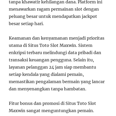
tanpa khawatir kehilangan dana. Platform ini
menawarkan ragam permainan slot dengan
peluang besar untuk mendapatkan jackpot
besar setiap hari.
Keamanan dan kenyamanan menjadi prioritas
utama di Situs Toto Slot Maxwin. Sistem
enkripsi terbaru melindungi data pribadi dan
transaksi keuangan pengguna. Selain itu,
layanan pelanggan 24 jam siap membantu
setiap kendala yang dialami pemain,
memastikan pengalaman bermain yang lancar
dan menyenangkan tanpa hambatan.
Fitur bonus dan promosi di Situs Toto Slot
Maxwin sangat menguntungkan pemain.