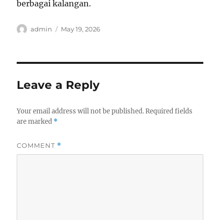
berbagai kalangan.
Author
Posted
admin
May 19, 2026
on
Leave a Reply
Your email address will not be published.
Required fields
are marked
*
COMMENT
*