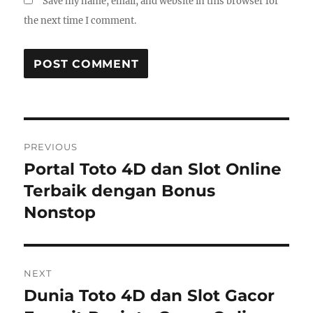
Save my name, email, and website in this browser for
the next time I comment.
Post
PREVIOUS
navigation
Portal Toto 4D dan Slot Online
Previous
post:
Terbaik dengan Bonus
Nonstop
NEXT
Dunia Toto 4D dan Slot Gacor
Next