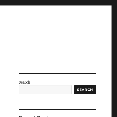
Search
SEARCH