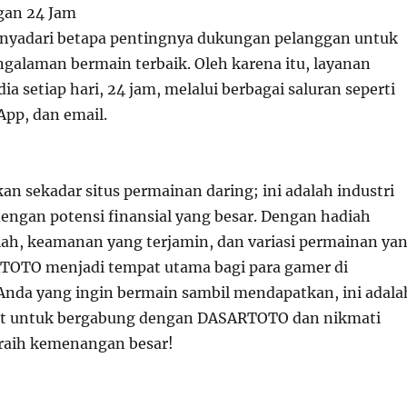
gan 24 Jam
adari betapa pentingnya dukungan pelanggan untuk
alaman bermain terbaik. Oleh karena itu, layanan
ia setiap hari, 24 jam, melalui berbagai saluran seperti
App, dan email.
 sekadar situs permainan daring; ini adalah industri
dengan potensi finansial yang besar. Dengan hadiah
piah, keamanan yang terjamin, dan variasi permainan ya
TOTO menjadi tempat utama bagi para gamer di
 Anda yang ingin bermain sambil mendapatkan, ini adala
at untuk bergabung dengan DASARTOTO dan nikmati
aih kemenangan besar!