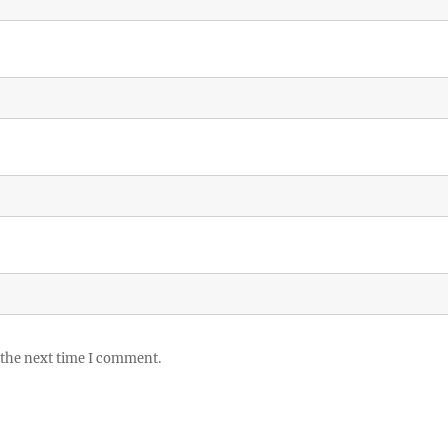
 the next time I comment.