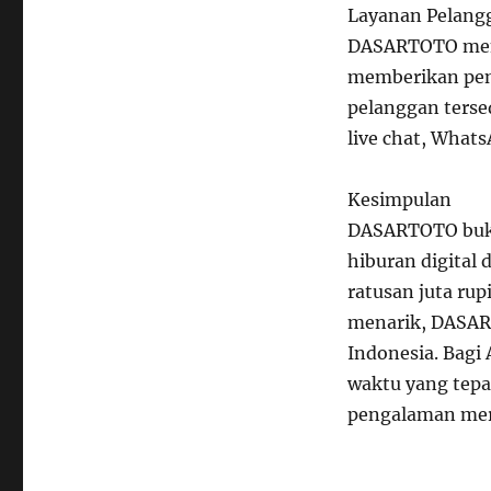
Layanan Pelang
DASARTOTO meny
memberikan peng
pelanggan tersed
live chat, Whats
Kesimpulan
DASARTOTO bukan
hiburan digital 
ratusan juta ru
menarik, DASAR
Indonesia. Bagi
waktu yang tep
pengalaman mer