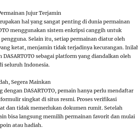
ermainan Jujur Terjamin
upakan hal yang sangat penting di dunia permainan
OTO menggunakan sistem enkripsi canggih untuk
pengguna. Selain itu, setiap permainan diatur oleh
 yang ketat, menjamin tidak terjadinya kecurangan. Inila
n DASARTOTO sebagai platform yang diandalkan oleh
i seluruh Indonesia.
dah, Segera Mainkan
g dengan DASARTOTO, pemain hanya perlu mendaftar
ormulir singkat di situs resmi. Proses verifikasi
at dan tidak memerlukan dokumen rumit. Setelah
in bisa langsung memilih permainan favorit dan mulai
oin atau hadiah.