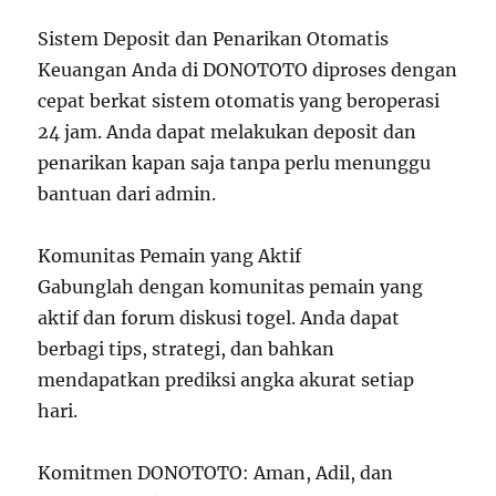
Sistem Deposit dan Penarikan Otomatis
Keuangan Anda di DONOTOTO diproses dengan
cepat berkat sistem otomatis yang beroperasi
24 jam. Anda dapat melakukan deposit dan
penarikan kapan saja tanpa perlu menunggu
bantuan dari admin.
Komunitas Pemain yang Aktif
Gabunglah dengan komunitas pemain yang
aktif dan forum diskusi togel. Anda dapat
berbagi tips, strategi, dan bahkan
mendapatkan prediksi angka akurat setiap
hari.
Komitmen DONOTOTO: Aman, Adil, dan