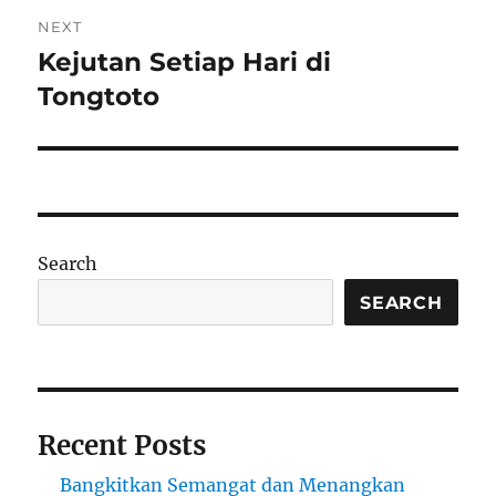
NEXT
Kejutan Setiap Hari di
Next
post:
Tongtoto
Search
SEARCH
Recent Posts
Bangkitkan Semangat dan Menangkan