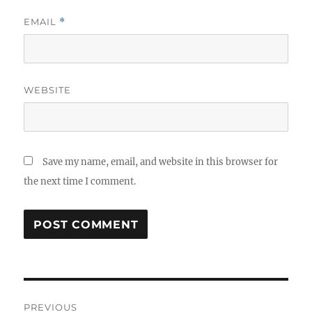
EMAIL
*
WEBSITE
Save my name, email, and website in this browser for
the next time I comment.
Post
PREVIOUS