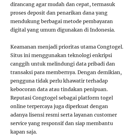
dirancang agar mudah dan cepat, termasuk
proses deposit dan penarikan dana yang
mendukung berbagai metode pembayaran
digital yang umum digunakan di Indonesia.
Keamanan menjadi prioritas utama Congtogel.
Situs ini menggunakan teknologi enkripsi
canggih untuk melindungi data pribadi dan
transaksi para membernya. Dengan demikian,
pengguna tidak perlu khawatir terhadap
kebocoran data atau tindakan penipuan.
Reputasi Congtogel sebagai platform togel
online terpercaya juga diperkuat dengan
adanya lisensi resmi serta layanan customer
service yang responsif dan siap membantu
kapan saja.