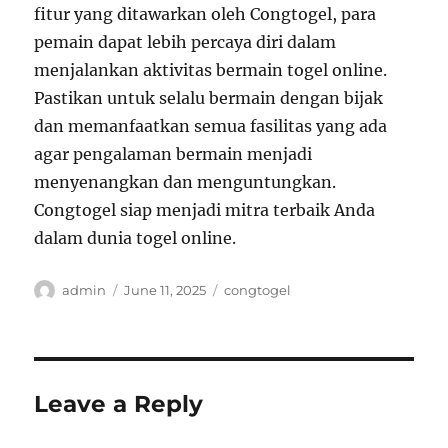
fitur yang ditawarkan oleh Congtogel, para
pemain dapat lebih percaya diri dalam
menjalankan aktivitas bermain togel online.
Pastikan untuk selalu bermain dengan bijak
dan memanfaatkan semua fasilitas yang ada
agar pengalaman bermain menjadi
menyenangkan dan menguntungkan.
Congtogel siap menjadi mitra terbaik Anda
dalam dunia togel online.
Author
Posted
Tags
admin
June 11, 2025
congtogel
on
Leave a Reply