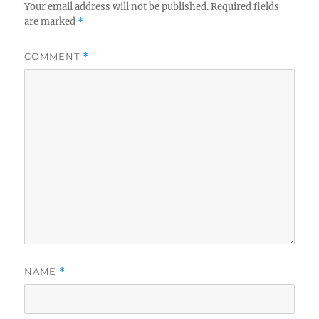
Your email address will not be published.
Required fields
are marked
*
COMMENT
*
NAME
*