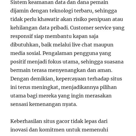
Sistem keamanan data dan dana pemain
dijamin dengan teknologi terbaru, sehingga
tidak perlu khawatir akan risiko penipuan atau
kehilangan data pribadi. Customer service yang
responsif siap membantu kapan saja
dibutuhkan, baik melalui live chat maupun
media sosial. Pengalaman pengguna yang
positif menjadi fokus utama, sehingga suasana
bermain terasa menyenangkan dan aman.
Dengan demikian, kepercayaan terhadap situs
ini terus meningkat, menjadikannya pilihan
utama bagi mereka yang ingin merasakan
sensasi kemenangan nyata.
Keberhasilan situs gacor tidak lepas dari
inovasi dan komitmen untuk memenuhi