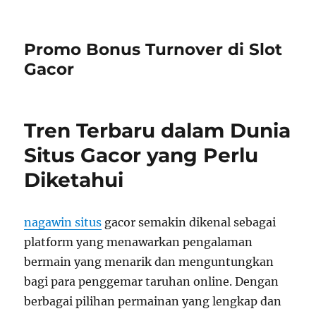
Promo Bonus Turnover di Slot
Gacor
Tren Terbaru dalam Dunia
Situs Gacor yang Perlu
Diketahui
nagawin situs
gacor semakin dikenal sebagai
platform yang menawarkan pengalaman
bermain yang menarik dan menguntungkan
bagi para penggemar taruhan online. Dengan
berbagai pilihan permainan yang lengkap dan