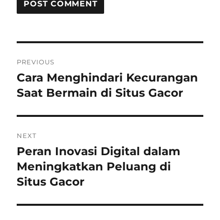
Post
PREVIOUS
navigation
Cara Menghindari Kecurangan
Previous
post:
Saat Bermain di Situs Gacor
NEXT
Peran Inovasi Digital dalam
Next
post:
Meningkatkan Peluang di
Situs Gacor