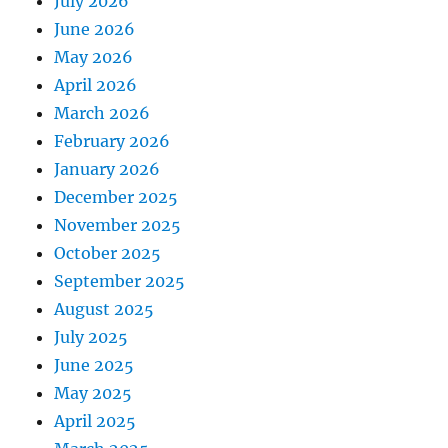
July 2026
June 2026
May 2026
April 2026
March 2026
February 2026
January 2026
December 2025
November 2025
October 2025
September 2025
August 2025
July 2025
June 2025
May 2025
April 2025