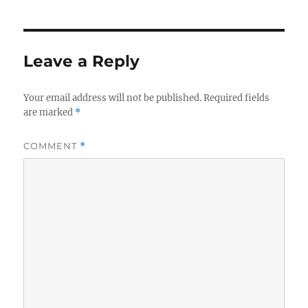
Leave a Reply
Your email address will not be published.
Required fields
are marked
*
COMMENT
*