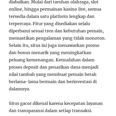
diabaikan. Mulai dari taruhan olahraga, slot
online, hingga permainan kasino live, semua
tersedia dalam satu platform lengkap dan
terpercaya. Fitur yang disediakan selalu
diperbarui sesuai tren dan kebutuhan pemain,
memastikan pengalaman yang tidak monoton.
Selain itu, situs ini juga menawarkan promo
dan bonus menarik yang meningkatkan
peluang kemenangan. Kemudahan dalam
proses deposit dan penarikan dana menjadi
nilai tambah yang membuat pemain betah
berlama-lama bermain dan berinvestasi di
dalamnya.
Situs gacor dikenal karena kecepatan layanan
dan transparansi dalam setiap transaksi.